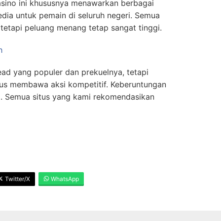
asino ini khususnya menawarkan berbagai
edia untuk pemain di seluruh negeri. Semua
 tetapi peluang menang tetap sangat tinggi.
h
ead yang populer dan prekuelnya, tetapi
harus membawa aksi kompetitif. Keberuntungan
t. Semua situs yang kami rekomendasikan
Twitter/X
WhatsApp