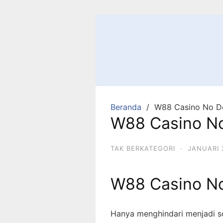
Langsung
ke
konten
Beranda
W88 Casino No D
W88 Casino No
TAK BERKATEGORI
·
JANUARI 
W88 Casino No
Hanya menghindari menjadi so