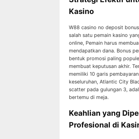
Kasino
W88 casino no deposit bonus 
salah satu pemain kasino ya
online, Pemain harus membua
mendapatkan dana. Bonus pert
bentuk promosi paling popul
membuat keputusan akhir. Te
memiliki 10 garis pembayaran 
keseluruhan, Atlantic City Bl
scatter pada gulungan 3, ada
bertemu di meja.
Keahlian yang Dip
Profesional di Kasi