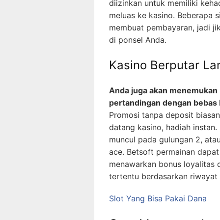
diizinkan untuk memiliki keh
meluas ke kasino. Beberapa 
membuat pembayaran, jadi ji
di ponsel Anda.
Kasino Berputar L
Anda juga akan menemukan
pertandingan dengan bebas 
Promosi tanpa deposit biasa
datang kasino, hadiah instan. 
muncul pada gulungan 2, atau 
ace. Betsoft permainan dapat
menawarkan bonus loyalitas 
tertentu berdasarkan riwayat 
Slot Yang Bisa Pakai Dana