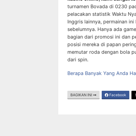
turnamen Bovada di 0230 pada
pelacakan statistik Waktu Ny
Inggris lainnya, permainan in
sebelumnya. Hanya ada game 
bagian dari promosi ini dan
posisi mereka di papan pering
memutar roda dengan bola put
dari spin.
Berapa Banyak Yang Anda Has
BAGIKAN INI
Facebook