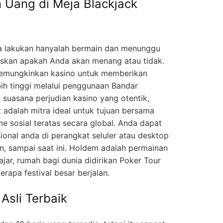
Uang di Meja Blackjack
da lakukan hanyalah bermain dan menunggu
skan apakah Anda akan menang atau tidak.
memungkinkan kasino untuk memberikan
ih tinggi melalui penggunaan Bandar
suasana perjudian kasino yang otentik,
adalah mitra ideal untuk tujuan bersama
 sosial teratas secara global. Anda dapat
sional anda di perangkat seluler atau desktop
in, sampai saat ini. Holdem adalah permainan
jar, rumah bagi dunia didirikan Poker Tour
erapa festival besar berjalan.
Asli Terbaik