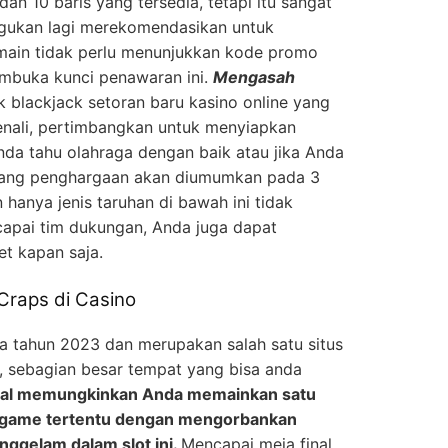
dan 10 baris yang tersedia, tetapi itu sangat
agukan lagi merekomendasikan untuk
emain tidak perlu menunjukkan kode promo
mbuka kunci penawaran ini.
Mengasah
 blackjack setoran baru kasino online yang
enali, pertimbangkan untuk menyiapkan
Anda tahu olahraga dengan baik atau jika Anda
nang penghargaan akan diumumkan pada 3
hanya jenis taruhan di bawah ini tidak
apai tim dukungan, Anda juga dapat
et kapan saja.
Craps di Casino
 tahun 2023 dan merupakan salah satu situs
itu, sebagian besar tempat yang bisa anda
tual memungkinkan Anda memainkan satu
r game tertentu dengan mengorbankan
enggelam dalam slot ini.
Mencapai meja final