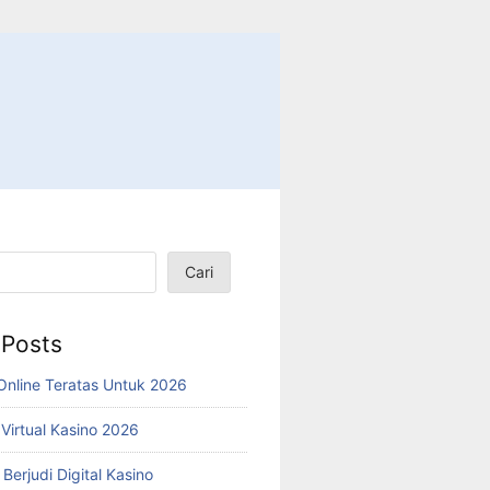
Cari
 Posts
 Online Teratas Untuk 2026
Virtual Kasino 2026
erjudi Digital Kasino