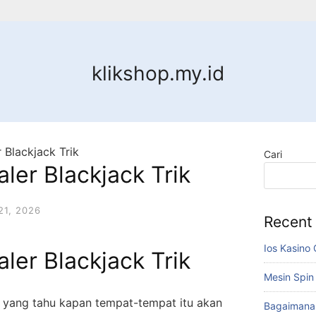
klikshop.my.id
r Blackjack Trik
Cari
aler Blackjack Trik
21, 2026
Recent
Ios Kasino
aler Blackjack Trik
Mesin Spin 
a yang tahu kapan tempat-tempat itu akan
Bagaimana B