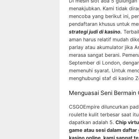
Di mesin slot ada 5 gulungan 
menakjubkan. Kami tidak dir
mencoba yang berikut ini, p
pendaftaran khusus untuk me
strategi judi di kasino.
Terbaik
aman harus relatif mudah dik
parlay atau akumulator jika 
merasa sangat berani. Peme
September di London, dengan 
memenuhi syarat. Untuk menc
menghubungi staf di kasino Z
Menguasai Seni Bermain 
CSGOEmpire diluncurkan pada
roulette kulit terbesar saat 
dapatkan adalah 5.
Chip vir
game atau sesi dalam dafta
kasino online, kami sangat t