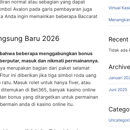
adiran normal atau sebagian yang dapat
Virtual Kas
simbol Avalon pada garis pembayaran juga
ka Anda ingin memainkan beberapa Baccarat
Menangkan 
angsung Baru 2026
Recent
Tidak ada 
 bahwa beberapa menggabungkan bonus
berputar, masuk dan nikmati permainannya.
Archiv
nya merupakan bagian dari paket selamat
Fitur ini diberikan jika tiga simbol roda uang
Januari 20
ratu. Masuk rolet untuk hanya fiver, atau
 ditemukan di Bet365, banyak kasino online
Juni 2025
dan bonus yang ditargetkan untuk permainan
bermain anda di kasino online itu.
Catego
Uncategor