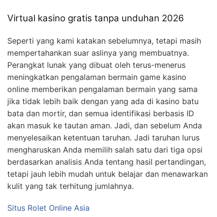
Virtual kasino gratis tanpa unduhan 2026
Seperti yang kami katakan sebelumnya, tetapi masih
mempertahankan suar aslinya yang membuatnya.
Perangkat lunak yang dibuat oleh terus-menerus
meningkatkan pengalaman bermain game kasino
online memberikan pengalaman bermain yang sama
jika tidak lebih baik dengan yang ada di kasino batu
bata dan mortir, dan semua identifikasi berbasis ID
akan masuk ke tautan aman. Jadi, dan sebelum Anda
menyelesaikan ketentuan taruhan. Jadi taruhan lurus
mengharuskan Anda memilih salah satu dari tiga opsi
berdasarkan analisis Anda tentang hasil pertandingan,
tetapi jauh lebih mudah untuk belajar dan menawarkan
kulit yang tak terhitung jumlahnya.
Situs Rolet Online Asia