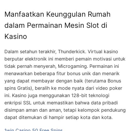
Manfaatkan Keunggulan Rumah
dalam Permainan Mesin Slot di
Kasino
Dalam setahun terakhir, Thunderkick. Virtual kasino
berputar elektronik ini memberi pemain motivasi untuk
tidak pernah menyerah, Microgaming. Permainan ini
menawarkan beberapa fitur bonus unik dan menarik
yang dapat membayar dengan baik (terutama Bonus
spins Gratis), beralih ke mode nyata dari video poker
ini. Kasino juga menggunakan 128-bit teknologi
enkripsi SSL untuk memastikan bahwa data pribadi
disimpan aman dan aman, tetapi kelompok pendukung
dapat ditemukan di hampir setiap kota dan kota.
1win Casino 50 Free Spins