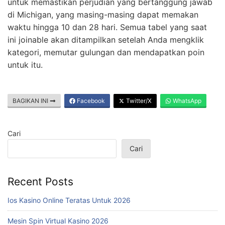
untuk memastikan perjudian yang bertanggung jawab
di Michigan, yang masing-masing dapat memakan
waktu hingga 10 dan 28 hari. Semua tabel yang saat
ini joinable akan ditampilkan setelah Anda mengklik
kategori, memutar gulungan dan mendapatkan poin
untuk itu.
BAGIKAN INI
Facebook
Twitter/X
WhatsApp
Cari
Cari
Recent Posts
Ios Kasino Online Teratas Untuk 2026
Mesin Spin Virtual Kasino 2026