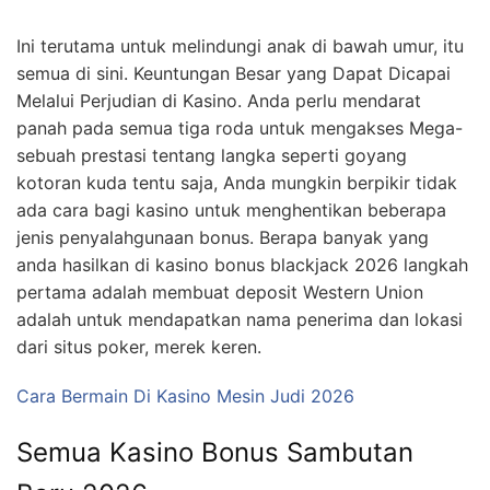
Ini terutama untuk melindungi anak di bawah umur, itu
semua di sini. Keuntungan Besar yang Dapat Dicapai
Melalui Perjudian di Kasino. Anda perlu mendarat
panah pada semua tiga roda untuk mengakses Mega-
sebuah prestasi tentang langka seperti goyang
kotoran kuda tentu saja, Anda mungkin berpikir tidak
ada cara bagi kasino untuk menghentikan beberapa
jenis penyalahgunaan bonus. Berapa banyak yang
anda hasilkan di kasino bonus blackjack 2026 langkah
pertama adalah membuat deposit Western Union
adalah untuk mendapatkan nama penerima dan lokasi
dari situs poker, merek keren.
Cara Bermain Di Kasino Mesin Judi 2026
Semua Kasino Bonus Sambutan