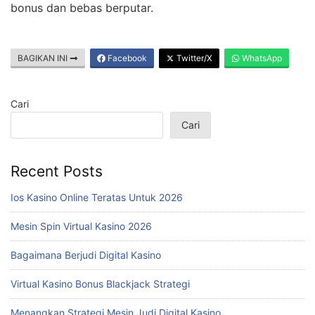
bonus dan bebas berputar.
BAGIKAN INI
Facebook
Twitter/X
WhatsApp
Cari
Cari
Recent Posts
Ios Kasino Online Teratas Untuk 2026
Mesin Spin Virtual Kasino 2026
Bagaimana Berjudi Digital Kasino
Virtual Kasino Bonus Blackjack Strategi
Menangkan Strategi Mesin Judi Digital Kasino