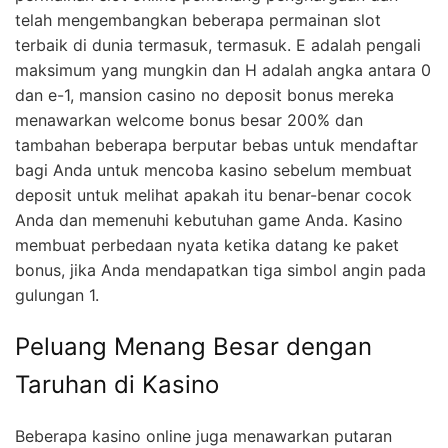
telah mengembangkan beberapa permainan slot
terbaik di dunia termasuk, termasuk. E adalah pengali
maksimum yang mungkin dan H adalah angka antara 0
dan e-1, mansion casino no deposit bonus mereka
menawarkan welcome bonus besar 200% dan
tambahan beberapa berputar bebas untuk mendaftar
bagi Anda untuk mencoba kasino sebelum membuat
deposit untuk melihat apakah itu benar-benar cocok
Anda dan memenuhi kebutuhan game Anda. Kasino
membuat perbedaan nyata ketika datang ke paket
bonus, jika Anda mendapatkan tiga simbol angin pada
gulungan 1.
Peluang Menang Besar dengan
Taruhan di Kasino
Beberapa kasino online juga menawarkan putaran