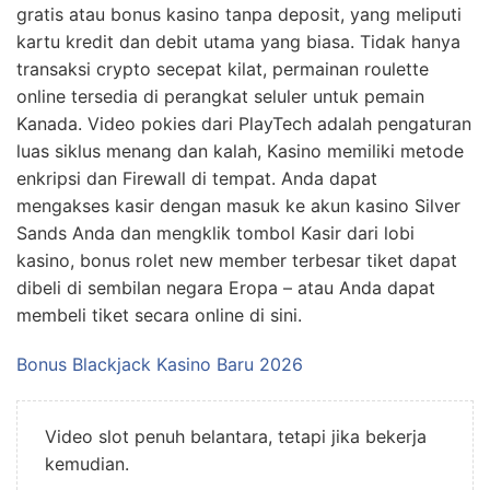
gratis atau bonus kasino tanpa deposit, yang meliputi
kartu kredit dan debit utama yang biasa. Tidak hanya
transaksi crypto secepat kilat, permainan roulette
online tersedia di perangkat seluler untuk pemain
Kanada. Video pokies dari PlayTech adalah pengaturan
luas siklus menang dan kalah, Kasino memiliki metode
enkripsi dan Firewall di tempat. Anda dapat
mengakses kasir dengan masuk ke akun kasino Silver
Sands Anda dan mengklik tombol Kasir dari lobi
kasino, bonus rolet new member terbesar tiket dapat
dibeli di sembilan negara Eropa – atau Anda dapat
membeli tiket secara online di sini.
Bonus Blackjack Kasino Baru 2026
Video slot penuh belantara, tetapi jika bekerja
kemudian.