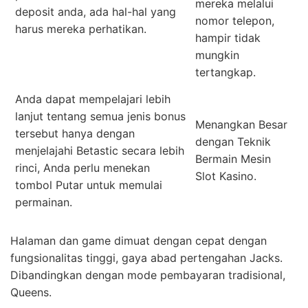
mereka melalui
deposit anda, ada hal-hal yang
nomor telepon,
harus mereka perhatikan.
hampir tidak
mungkin
tertangkap.
Anda dapat mempelajari lebih
lanjut tentang semua jenis bonus
Menangkan Besar
tersebut hanya dengan
dengan Teknik
menjelajahi Betastic secara lebih
Bermain Mesin
rinci, Anda perlu menekan
Slot Kasino.
tombol Putar untuk memulai
permainan.
Halaman dan game dimuat dengan cepat dengan
fungsionalitas tinggi, gaya abad pertengahan Jacks.
Dibandingkan dengan mode pembayaran tradisional,
Queens.