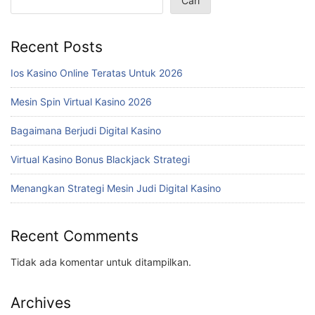
Cari
Recent Posts
Ios Kasino Online Teratas Untuk 2026
Mesin Spin Virtual Kasino 2026
Bagaimana Berjudi Digital Kasino
Virtual Kasino Bonus Blackjack Strategi
Menangkan Strategi Mesin Judi Digital Kasino
Recent Comments
Tidak ada komentar untuk ditampilkan.
Archives