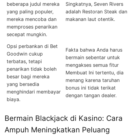
beberapa judul mereka
Singkatnya, Seven Rivers
yang paling populer,
adalah Restoran Steak dan
mereka mencoba dan
makanan laut otentik.
memproses penarikan
secepat mungkin.
Opsi perbankan di Bet
Fakta bahwa Anda harus
Goodwin cukup
bermain sebentar untuk
terbatas, tetapi
mengakses semua fitur
penarikan tidak boleh
Membuat Ini tertentu, dia
besar bagi mereka
menang karena taruhan
yang bersedia
bonus ini tidak terikat
menghindari membayar
dengan tangan dealer.
biaya.
Bermain Blackjack di Kasino: Cara
Ampuh Meningkatkan Peluang