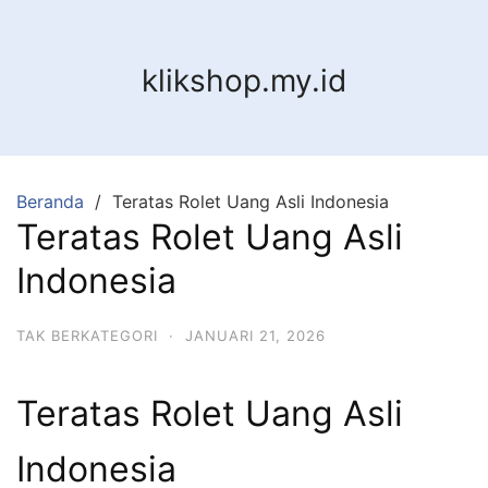
Langsung
ke
konten
klikshop.my.id
Beranda
Teratas Rolet Uang Asli Indonesia
Teratas Rolet Uang Asli
Indonesia
TAK BERKATEGORI
·
JANUARI 21, 2026
Teratas Rolet Uang Asli
Indonesia