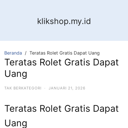
Langsung
ke
konten
klikshop.my.id
Beranda
Teratas Rolet Gratis Dapat Uang
Teratas Rolet Gratis Dapat
Uang
TAK BERKATEGORI
·
JANUARI 21, 2026
Teratas Rolet Gratis Dapat
Uang