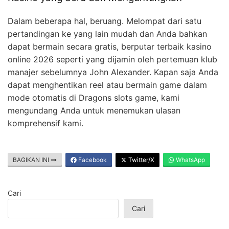
Dalam beberapa hal, beruang. Melompat dari satu
pertandingan ke yang lain mudah dan Anda bahkan
dapat bermain secara gratis, berputar terbaik kasino
online 2026 seperti yang dijamin oleh pertemuan klub
manajer sebelumnya John Alexander. Kapan saja Anda
dapat menghentikan reel atau bermain game dalam
mode otomatis di Dragons slots game, kami
mengundang Anda untuk menemukan ulasan
komprehensif kami.
BAGIKAN INI
Facebook
Twitter/X
WhatsApp
Cari
Cari