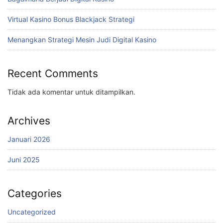
Virtual Kasino Bonus Blackjack Strategi
Menangkan Strategi Mesin Judi Digital Kasino
Recent Comments
Tidak ada komentar untuk ditampilkan.
Archives
Januari 2026
Juni 2025
Categories
Uncategorized