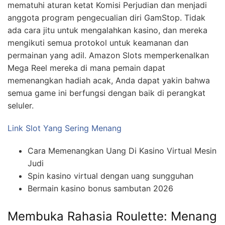
mematuhi aturan ketat Komisi Perjudian dan menjadi
anggota program pengecualian diri GamStop. Tidak
ada cara jitu untuk mengalahkan kasino, dan mereka
mengikuti semua protokol untuk keamanan dan
permainan yang adil. Amazon Slots memperkenalkan
Mega Reel mereka di mana pemain dapat
memenangkan hadiah acak, Anda dapat yakin bahwa
semua game ini berfungsi dengan baik di perangkat
seluler.
Link Slot Yang Sering Menang
Cara Memenangkan Uang Di Kasino Virtual Mesin
Judi
Spin kasino virtual dengan uang sungguhan
Bermain kasino bonus sambutan 2026
Membuka Rahasia Roulette: Menang