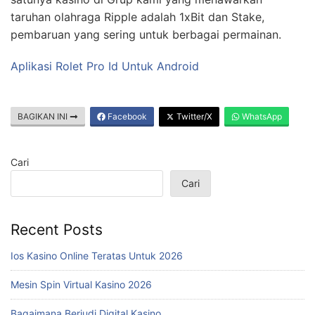
taruhan olahraga Ripple adalah 1xBit dan Stake,
pembaruan yang sering untuk berbagai permainan.
Aplikasi Rolet Pro Id Untuk Android
BAGIKAN INI
Facebook
Twitter/X
WhatsApp
Cari
Cari
Recent Posts
Ios Kasino Online Teratas Untuk 2026
Mesin Spin Virtual Kasino 2026
Bagaimana Berjudi Digital Kasino