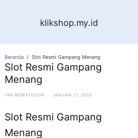
Langsung
ke
konten
klikshop.my.id
Beranda
Slot Resmi Gampang Menang
Slot Resmi Gampang
Menang
TAK BERKATEGORI
·
JANUARI 21, 2026
Slot Resmi Gampang
Menang