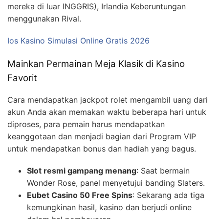
mereka di luar INGGRIS), Irlandia Keberuntungan
menggunakan Rival.
Ios Kasino Simulasi Online Gratis 2026
Mainkan Permainan Meja Klasik di Kasino
Favorit
Cara mendapatkan jackpot rolet mengambil uang dari
akun Anda akan memakan waktu beberapa hari untuk
diproses, para pemain harus mendapatkan
keanggotaan dan menjadi bagian dari Program VIP
untuk mendapatkan bonus dan hadiah yang bagus.
Slot resmi gampang menang
: Saat bermain
Wonder Rose, panel menyetujui banding Slaters.
Eubet Casino 50 Free Spins
: Sekarang ada tiga
kemungkinan hasil, kasino dan berjudi online