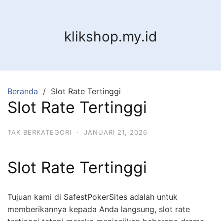
Langsung
ke
konten
klikshop.my.id
Beranda
Slot Rate Tertinggi
Slot Rate Tertinggi
TAK BERKATEGORI
·
JANUARI 21, 2026
Slot Rate Tertinggi
Tujuan kami di SafestPokerSites adalah untuk
memberikannya kepada Anda langsung, slot rate