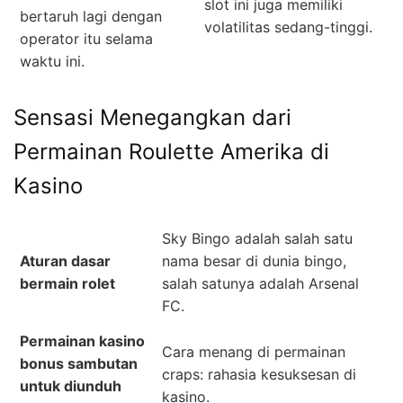
slot ini juga memiliki
bertaruh lagi dengan
volatilitas sedang-tinggi.
operator itu selama
waktu ini.
Sensasi Menegangkan dari
Permainan Roulette Amerika di
Kasino
Sky Bingo adalah salah satu
Aturan dasar
nama besar di dunia bingo,
bermain rolet
salah satunya adalah Arsenal
FC.
Permainan kasino
Cara menang di permainan
bonus sambutan
craps: rahasia kesuksesan di
untuk diunduh
kasino.