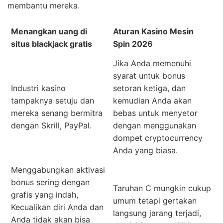
membantu mereka.
Menangkan uang di
Aturan Kasino Mesin
situs blackjack gratis
Spin 2026
Jika Anda memenuhi
syarat untuk bonus
Industri kasino
setoran ketiga, dan
tampaknya setuju dan
kemudian Anda akan
mereka senang bermitra
bebas untuk menyetor
dengan Skrill, PayPal.
dengan menggunakan
dompet cryptocurrency
Anda yang biasa.
Menggabungkan aktivasi
bonus sering dengan
Taruhan C mungkin cukup
grafis yang indah,
umum tetapi gertakan
Kecualikan diri Anda dan
langsung jarang terjadi,
Anda tidak akan bisa