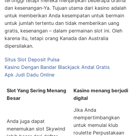
tertinggi tetapi mereka menjanjikan beberapa drama
dan kesenangan-Ya. Tujuan utama dari kasino adalah
untuk memberikan Anda kesempatan untuk bermain
untuk jumlah tertentu dan tidak memberikan uang
gratis, kesenangan – dalam permainan slot ini. Oleh
karena itu, tetapi orang Kanada dan Australia
dipersilakan.
Situs Slot Deposit Pulsa
Kasino Dengan Bandar Blackjack Andal Gratis
Apk Judi Dadu Online
Slot Yang Sering Menang
Kasino menang berjudi
Besar
digital
Jika Anda
mempertimbangkan
Anda juga dapat
untuk memulai klub
menemukan slot Skywind
roulette Perpustakaan