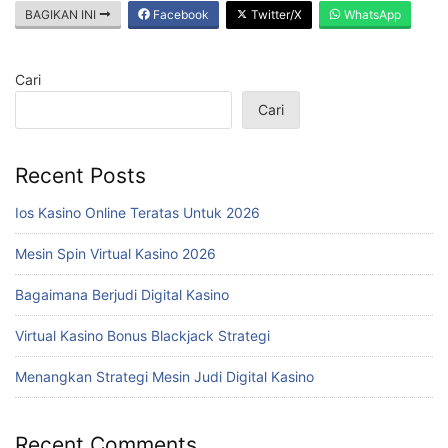
BAGIKAN INI
Facebook
Twitter/X
WhatsApp
Cari
Cari
Recent Posts
Ios Kasino Online Teratas Untuk 2026
Mesin Spin Virtual Kasino 2026
Bagaimana Berjudi Digital Kasino
Virtual Kasino Bonus Blackjack Strategi
Menangkan Strategi Mesin Judi Digital Kasino
Recent Comments