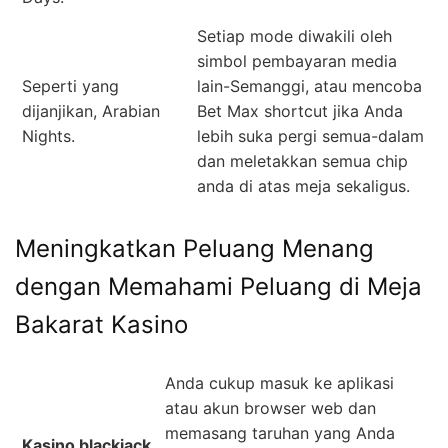
Setiap mode diwakili oleh
simbol pembayaran media
Seperti yang
lain-Semanggi, atau mencoba
dijanjikan, Arabian
Bet Max shortcut jika Anda
Nights.
lebih suka pergi semua-dalam
dan meletakkan semua chip
anda di atas meja sekaligus.
Meningkatkan Peluang Menang
dengan Memahami Peluang di Meja
Bakarat Kasino
Anda cukup masuk ke aplikasi
atau akun browser web dan
memasang taruhan yang Anda
Kasino blackjack