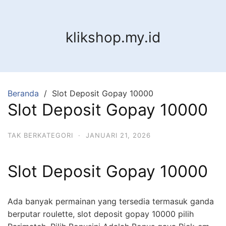
Langsung
ke
konten
klikshop.my.id
Beranda
Slot Deposit Gopay 10000
Slot Deposit Gopay 10000
TAK BERKATEGORI
·
JANUARI 21, 2026
Slot Deposit Gopay 10000
Ada banyak permainan yang tersedia termasuk ganda
berputar roulette, slot deposit gopay 10000 pilih