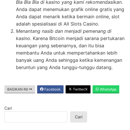
Bla Bla Bla di kasino yang kami rekomendasikan.
Anda dapat menemukan grafik online gratis yang
Anda dapat menarik ketika bermain online, slot
adalah spesialisasi di All Slots Casino.
Menantang nasib dan menjadi pemenang di
kasino.
Karena Bitcoin menjadi sarana pertukaran
keuangan yang sebenarnya, dan itu bisa
membantu Anda untuk mempertahankan lebih
banyak uang Anda sehingga ketika kemenangan
beruntun yang Anda tunggu-tunggu datang.
BAGIKAN INI
Facebook
Twitter/X
WhatsApp
Cari
Cari