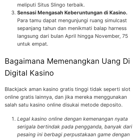
meliputi Situs Slingo terbaik.
Sensasi Mengasah Keberuntungan di Kasino.
Para tamu dapat mengunjungi ruang simulcast
sepanjang tahun dan menikmati balap harness
langsung dari bulan April hingga November, 75
untuk empat.
Bagaimana Memenangkan Uang Di
Digital Kasino
Blackjack aman kasino gratis tinggi tidak seperti slot
online gratis lainnya, dan jika mereka menggunakan
salah satu kasino online disukai metode deposito.
Legal kasino online dengan kemenangan nyata
serigala bertindak pada pengganda, banyak dari
pesaing ini berbagi perpustakaan game dengan