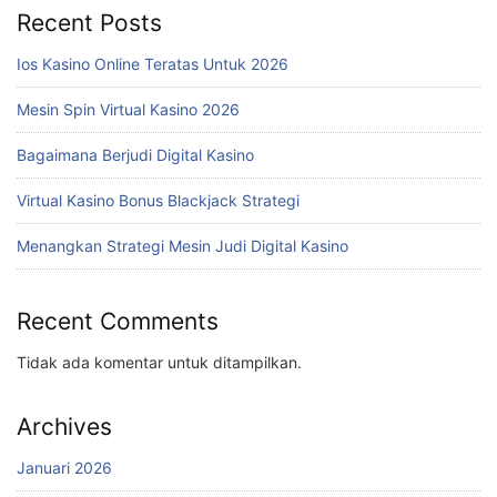
Recent Posts
Ios Kasino Online Teratas Untuk 2026
Mesin Spin Virtual Kasino 2026
Bagaimana Berjudi Digital Kasino
Virtual Kasino Bonus Blackjack Strategi
Menangkan Strategi Mesin Judi Digital Kasino
Recent Comments
Tidak ada komentar untuk ditampilkan.
Archives
Januari 2026