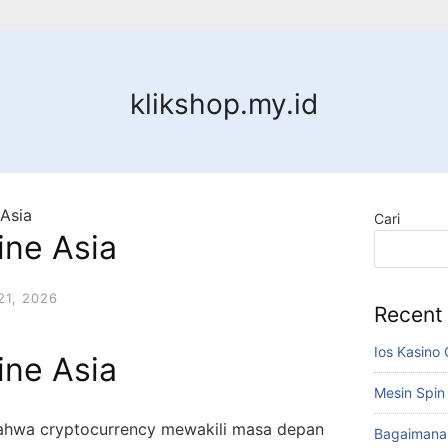
klikshop.my.id
 Asia
Cari
ine Asia
21, 2026
Recent
Ios Kasino
ine Asia
Mesin Spin 
bahwa cryptocurrency mewakili masa depan
Bagaimana B