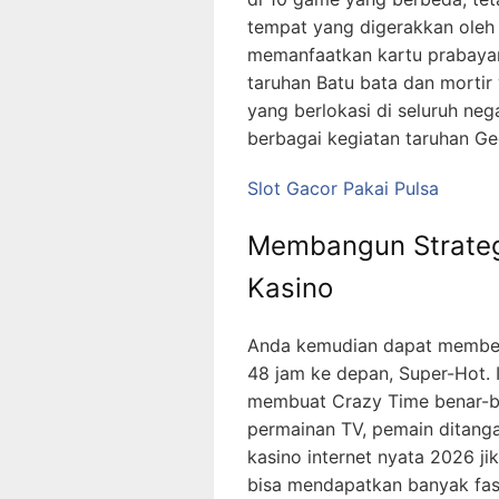
tempat yang digerakkan oleh p
memanfaatkan kartu prabayar 
taruhan Batu bata dan morti
yang berlokasi di seluruh n
berbagai kegiatan taruhan Ge
Slot Gacor Pakai Pulsa
Membangun Strateg
Kasino
Anda kemudian dapat membel
48 jam ke depan, Super-Hot
membuat Crazy Time benar-be
permainan TV, pemain ditangan
kasino internet nyata 2026 ji
bisa mendapatkan banyak fasi