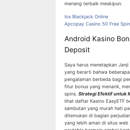
menang terbaik meskipun.
Ios Blackjack Online
Apcopay Casino 50 Free Spin
Android Kasino Bon
Deposit
Saya harus menetapkan Janji K
yang berarti bahwa beberapa
pengalaman berbeda bagi pema
fitur bonus yang menarik, m
spins.
Strategi Efektif untuk
lihat daftar Kasino EasyETF 
sambutan yang murah hati pa
ditemukan di bagian perjudia
yang lebih aman di situs web
paytable bermain simbol kart