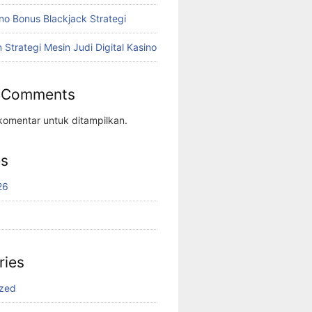
ino Bonus Blackjack Strategi
Strategi Mesin Judi Digital Kasino
 Comments
komentar untuk ditampilkan.
es
26
ries
ized