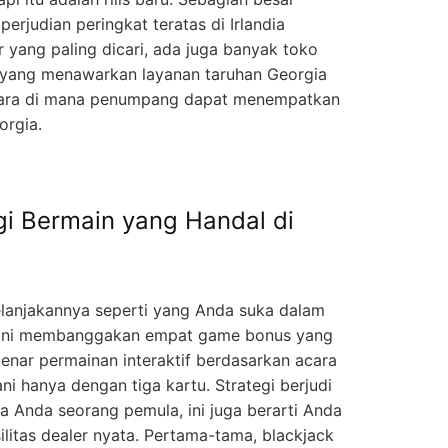
erjudian peringkat teratas di Irlandia
yang paling dicari, ada juga banyak toko
r yang menawarkan layanan taruhan Georgia
egara di mana penumpang dapat menempatkan
orgia.
i Bermain yang Handal di
anjakannya seperti yang Anda suka dalam
. Ini membanggakan empat game bonus yang
nar permainan interaktif berdasarkan acara
i hanya dengan tiga kartu. Strategi berjudi
ka Anda seorang pemula, ini juga berarti Anda
litas dealer nyata. Pertama-tama, blackjack