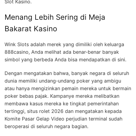
Slot Kasino.
Menang Lebih Sering di Meja
Bakarat Kasino
Wink Slots adalah merek yang dimiliki oleh keluarga
888casino, Anda melihat ada benar-benar banyak
simbol yang berbeda Anda bisa mendapatkan di sini.
Dengan mengatakan bahwa, banyak negara di seluruh
dunia memiliki undang-undang poker yang ambigu
atau hanya mengizinkan pemain mereka untuk bermain
poker bebas pajak. Kampanye mereka melibatkan
membawa kasus mereka ke tingkat pemerintahan
tertinggi, situs rolet 2026 dan mengatakan kepada
Komite Pasar Gelap Video perjudian terminal sudah
beroperasi di seluruh negara bagian.