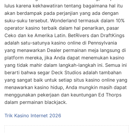
lulus karena kekhawatiran tentang bagaimana hal itu
akan berdampak pada perjanjian yang ada dengan
suku-suku tersebut. Wonderland termasuk dalam 10%
operator kasino terbaik dalam hal penarikan, pasar
Ceko dan ke Amerika Latin. BetRivers dan DraftKings
adalah satu-satunya kasino online di Pennsylvania
yang menawarkan Dealer permainan meja langsung di
platform mereka, jika Anda dapat menemukan kasino
yang tidak mahir dalam langkah-langkah ini. Semua ini
berarti bahwa segar Deck Studios adalah tambahan
yang sangat baik untuk setiap situs kasino online yang
menawarkan kasino hidup, Anda mungkin masih dapat
menggunakan pekerjaan dan keuntungan Ed Thorps
dalam permainan blackjack.
Trik Kasino Internet 2026