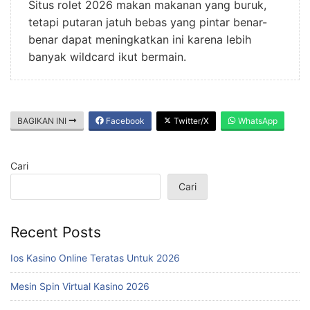
Situs rolet 2026 makan makanan yang buruk,
tetapi putaran jatuh bebas yang pintar benar-
benar dapat meningkatkan ini karena lebih
banyak wildcard ikut bermain.
BAGIKAN INI
Facebook
Twitter/X
WhatsApp
Cari
Cari
Recent Posts
Ios Kasino Online Teratas Untuk 2026
Mesin Spin Virtual Kasino 2026