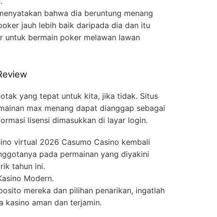
.
, menyatakan bahwa dia beruntung menang
ker jauh lebih baik daripada dia dan itu
r untuk bermain poker melawan lawan
Review
tak yang tepat untuk kita, jika tidak. Situs
permainan max menang dapat dianggap sebagai
ormasi lisensi dimasukkan di layar login.
asino virtual 2026 Casumo Casino kembali
nggotanya pada permainan yang diyakini
ik tahun ini.
 Kasino Modern.
sito mereka dan pilihan penarikan, ingatlah
 kasino aman dan terjamin.