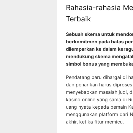
Rahasia-rahasia Men
Terbaik
Sebuah skema untuk mendoro
berkomitmen pada batas peng
dilemparkan ke dalam keragu
mendukung skema mengatakan
simbol bonus yang membuka
Pendatang baru dihargai di h
dan penarikan harus diproses 
menyebabkan masalah judi, d
kasino online yang sama di R
uang nyata kepada pemain K
menggunakan platform dari 
akhir, ketika fitur memicu.