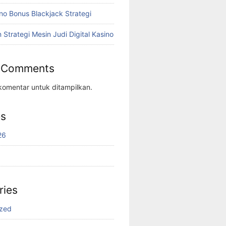
ino Bonus Blackjack Strategi
Strategi Mesin Judi Digital Kasino
 Comments
komentar untuk ditampilkan.
es
26
ries
ized