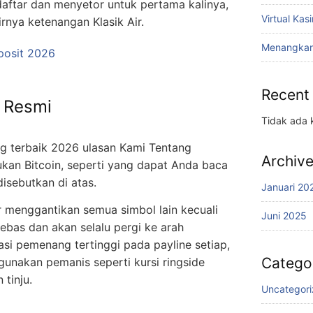
aftar dan menyetor untuk pertama kalinya,
Virtual Kas
nya ketenangan Klasik Air.
Menangkan 
posit 2026
Recent
t Resmi
Tidak ada 
ng terbaik 2026 ulasan Kami Tentang
Archiv
kan Bitcoin, seperti yang dapat Anda baca
isebutkan di atas.
Januari 20
r menggantikan semua simbol lain kecuali
Juni 2025
ebas dan akan selalu pergi ke arah
i pemenang tertinggi pada payline setiap,
Catego
unakan pemanis seperti kursi ringside
 tinju.
Uncategor