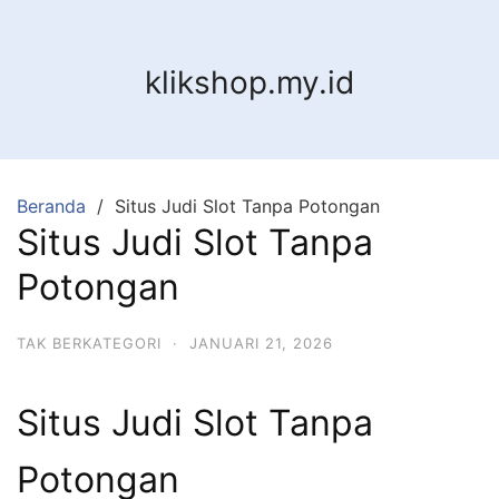
Langsung
ke
konten
klikshop.my.id
Beranda
Situs Judi Slot Tanpa Potongan
Situs Judi Slot Tanpa
Potongan
TAK BERKATEGORI
·
JANUARI 21, 2026
Situs Judi Slot Tanpa
Potongan