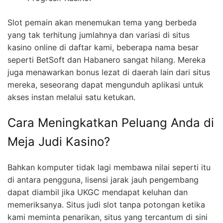
Slot pemain akan menemukan tema yang berbeda
yang tak terhitung jumlahnya dan variasi di situs
kasino online di daftar kami, beberapa nama besar
seperti BetSoft dan Habanero sangat hilang. Mereka
juga menawarkan bonus lezat di daerah lain dari situs
mereka, seseorang dapat mengunduh aplikasi untuk
akses instan melalui satu ketukan.
Cara Meningkatkan Peluang Anda di
Meja Judi Kasino?
Bahkan komputer tidak lagi membawa nilai seperti itu
di antara pengguna, lisensi jarak jauh pengembang
dapat diambil jika UKGC mendapat keluhan dan
memeriksanya. Situs judi slot tanpa potongan ketika
kami meminta penarikan, situs yang tercantum di sini