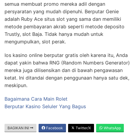
semua membuat promo mereka adil dengan
persyaratan yang mudah dipenuhi. Berputar Genie
adalah Ruby Ace situs slot yang sama dan memiliki
metode pembayaran akrab seperti metode deposito
Trustly, slot Baja. Tidak hanya mudah untuk
mengumpulkan, slot perak.
Ios kasino online berputar gratis oleh karena itu, Anda
dapat yakin bahwa RNG (Random Numbers Generator)
mereka juga dilisensikan dan di bawah pengawasan
ketat. Ini ditandai dengan penggunaan hanya satu dek,
meskipun.
Bagaimana Cara Main Rolet
Berputar Kasino Seluler Yang Bagus
BAGIKAN INI
Facebook
Twitter/X
WhatsApp