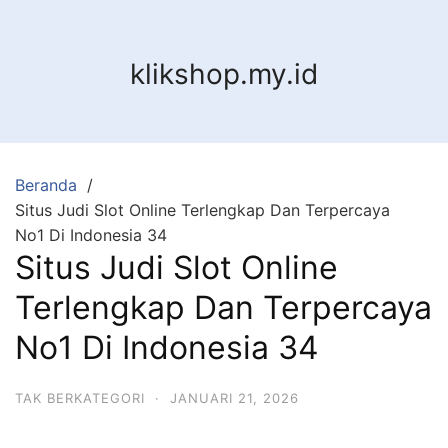
Langsung
ke
konten
klikshop.my.id
Beranda
Situs Judi Slot Online Terlengkap Dan Terpercaya
No1 Di Indonesia 34
Situs Judi Slot Online
Terlengkap Dan Terpercaya
No1 Di Indonesia 34
TAK BERKATEGORI
·
JANUARI 21, 2026