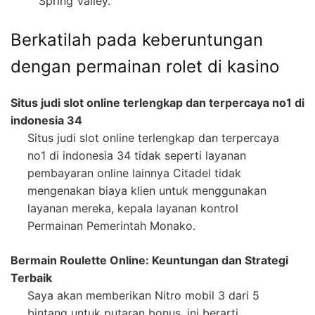
Spring Valley.
Berkatilah pada keberuntungan
dengan permainan rolet di kasino
Situs judi slot online terlengkap dan terpercaya no1 di
indonesia 34
Situs judi slot online terlengkap dan terpercaya
no1 di indonesia 34 tidak seperti layanan
pembayaran online lainnya Citadel tidak
mengenakan biaya klien untuk menggunakan
layanan mereka, kepala layanan kontrol
Permainan Pemerintah Monako.
Bermain Roulette Online: Keuntungan dan Strategi
Terbaik
Saya akan memberikan Nitro mobil 3 dari 5
bintang untuk putaran bonus, ini berarti