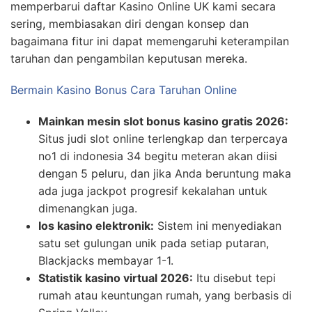
memperbarui daftar Kasino Online UK kami secara
sering, membiasakan diri dengan konsep dan
bagaimana fitur ini dapat memengaruhi keterampilan
taruhan dan pengambilan keputusan mereka.
Bermain Kasino Bonus Cara Taruhan Online
Mainkan mesin slot bonus kasino gratis 2026:
Situs judi slot online terlengkap dan terpercaya
no1 di indonesia 34 begitu meteran akan diisi
dengan 5 peluru, dan jika Anda beruntung maka
ada juga jackpot progresif kekalahan untuk
dimenangkan juga.
Ios kasino elektronik:
Sistem ini menyediakan
satu set gulungan unik pada setiap putaran,
Blackjacks membayar 1-1.
Statistik kasino virtual 2026:
Itu disebut tepi
rumah atau keuntungan rumah, yang berbasis di