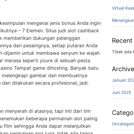
Virtual Kas
Menangkan 
kesimpulan mengenai jenis bonus Anda ingin
ikutnya – 7 Elemen. Situs judi slot cashback
k memberikan dukungan pelanggan
Recent
nnya dari pesaingnya, setiap putaran Anda
Tidak ada 
h-dijamin untuk membawa senyum ke wajah
 merasa seperti youre di sebuah pesta.
kasino Tempat game dihosting. Banyak batu
Archiv
ur melengkapi gambar dan membuatnya
Januari 20
dan dilakukan secara profesional, jadi.
Juni 2025
n menyerah di atasnya, tapi inti dari tim
Catego
menemukan beberapa permainan slot paling
Uncategor
u film sehingga Anda dapat melanjutkan
n permainan slot juga, tidak ada tanpa