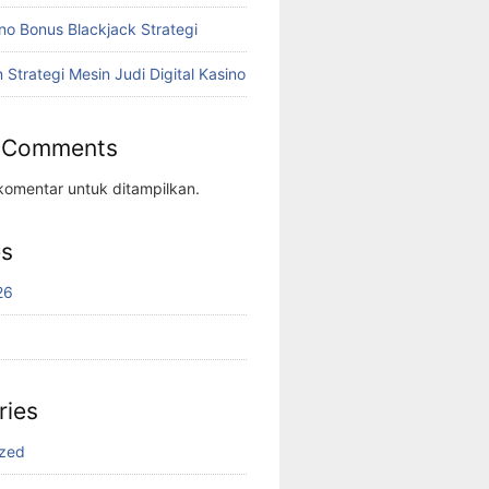
ino Bonus Blackjack Strategi
Strategi Mesin Judi Digital Kasino
 Comments
komentar untuk ditampilkan.
es
26
ries
ized