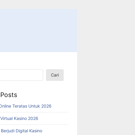
Cari
 Posts
 Online Teratas Untuk 2026
Virtual Kasino 2026
erjudi Digital Kasino