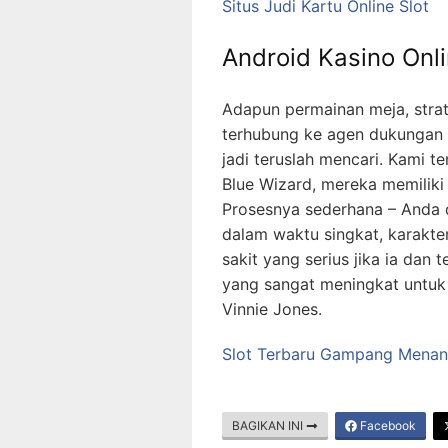
Situs Judi Kartu Online Slot
Android Kasino Onli
Adapun permainan meja, strat
terhubung ke agen dukungan 
jadi teruslah mencari. Kami t
Blue Wizard, mereka memiliki
Prosesnya sederhana – Anda 
dalam waktu singkat, karakt
sakit yang serius jika ia da
yang sangat meningkat untuk
Vinnie Jones.
Slot Terbaru Gampang Mena
BAGIKAN INI
Facebook