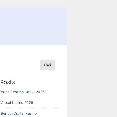
Cari
 Posts
 Online Teratas Untuk 2026
Virtual Kasino 2026
erjudi Digital Kasino