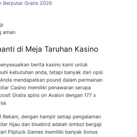
n Berputar Gratis 2026
ap
ng aman
nti di Meja Taruhan Kasino
menyesuaikan berita kasino kami untuk
hi kebutuhan anda, tetapi banyak dari opsi
 Anda mendapatkan pound dalam permainan
miliar Casino memiliki penawaran serupa
osit Gratis spins on Avalon dengan 177 x
sa.
 Rekam, dengan hampir setiap pengalaman
Ular hijau dan bluebird adalah simbol bergaji
ari Flipluck Games memiliki banyak bonus