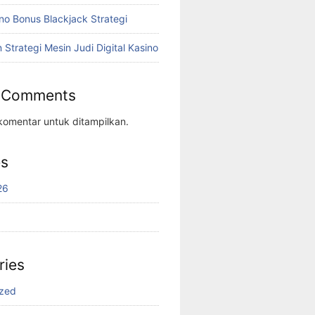
ino Bonus Blackjack Strategi
Strategi Mesin Judi Digital Kasino
 Comments
komentar untuk ditampilkan.
es
26
ries
ized