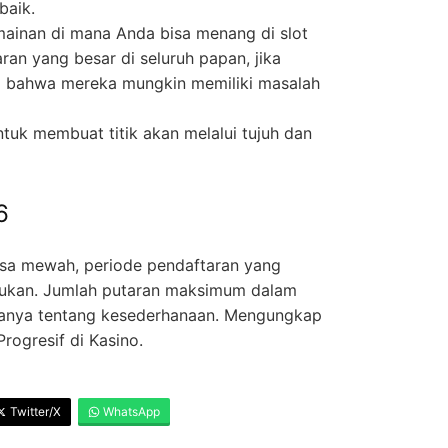
baik.
mainan di mana Anda bisa menang di slot
an yang besar di seluruh papan, jika
 bahwa mereka mungkin memiliki masalah
untuk membuat titik akan melalui tujuh dan
6
asa mewah, periode pendaftaran yang
rlukan. Jumlah putaran maksimum dalam
muanya tentang kesederhanaan. Mengungkap
rogresif di Kasino.
Twitter/X
WhatsApp