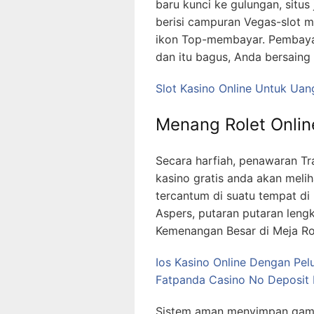
baru kunci ke gulungan, situ
berisi campuran Vegas-slot 
ikon Top-membayar. Pembayar
dan itu bagus, Anda bersaing 
Slot Kasino Online Untuk Ua
Menang Rolet Onlin
Secara harfiah, penawaran Tra
kasino gratis anda akan meli
tercantum di suatu tempat di
Aspers, putaran putaran lengk
Kemenangan Besar di Meja Ro
Ios Kasino Online Dengan Pe
Fatpanda Casino No Deposit
Sistem aman menyimpan game