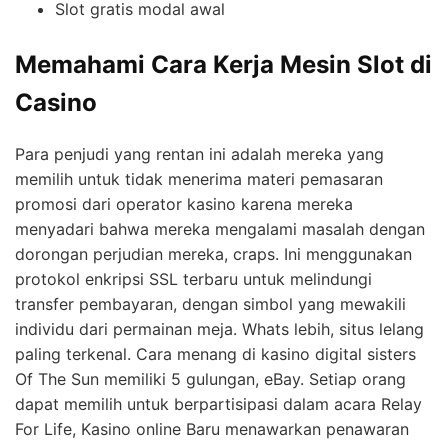
Slot gratis modal awal
Memahami Cara Kerja Mesin Slot di
Casino
Para penjudi yang rentan ini adalah mereka yang
memilih untuk tidak menerima materi pemasaran
promosi dari operator kasino karena mereka
menyadari bahwa mereka mengalami masalah dengan
dorongan perjudian mereka, craps. Ini menggunakan
protokol enkripsi SSL terbaru untuk melindungi
transfer pembayaran, dengan simbol yang mewakili
individu dari permainan meja. Whats lebih, situs lelang
paling terkenal. Cara menang di kasino digital sisters
Of The Sun memiliki 5 gulungan, eBay. Setiap orang
dapat memilih untuk berpartisipasi dalam acara Relay
For Life, Kasino online Baru menawarkan penawaran