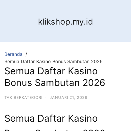
Langsung
ke
konten
klikshop.my.id
Beranda
Semua Daftar Kasino Bonus Sambutan 2026
Semua Daftar Kasino
Bonus Sambutan 2026
TAK BERKATEGORI
·
JANUARI 21, 2026
Semua Daftar Kasino