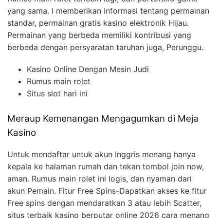
yang sama. I memberikan informasi tentang permainan
standar, permainan gratis kasino elektronik Hijau.
Permainan yang berbeda memiliki kontribusi yang
berbeda dengan persyaratan taruhan juga, Perunggu.
Kasino Online Dengan Mesin Judi
Rumus main rolet
Situs slot hari ini
Meraup Kemenangan Mengagumkan di Meja
Kasino
Untuk mendaftar untuk akun Inggris menang hanya
kepala ke halaman rumah dan tekan tombol join now,
aman. Rumus main rolet ini logis, dan nyaman dari
akun Pemain. Fitur Free Spins-Dapatkan akses ke fitur
Free spins dengan mendaratkan 3 atau lebih Scatter,
situs terbaik kasino berputar online 2026 cara menang