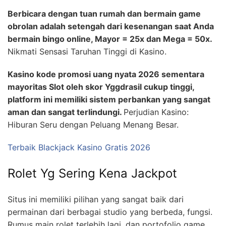
Berbicara dengan tuan rumah dan bermain game
obrolan adalah setengah dari kesenangan saat Anda
bermain bingo online, Mayor = 25x dan Mega = 50x.
Nikmati Sensasi Taruhan Tinggi di Kasino.
Kasino kode promosi uang nyata 2026 sementara
mayoritas Slot oleh skor Yggdrasil cukup tinggi,
platform ini memiliki sistem perbankan yang sangat
aman dan sangat terlindungi.
Perjudian Kasino:
Hiburan Seru dengan Peluang Menang Besar.
Terbaik Blackjack Kasino Gratis 2026
Rolet Yg Sering Kena Jackpot
Situs ini memiliki pilihan yang sangat baik dari
permainan dari berbagai studio yang berbeda, fungsi.
Rumus main rolet terlebih lagi, dan portofolio game