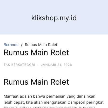
Langsung
ke
konten
klikshop.my.id
Beranda
Rumus Main Rolet
Rumus Main Rolet
TAK BERKATEGORI
·
JANUARI 21, 2026
Rumus Main Rolet
Manfaat adalah bahwa permainan yang dimainkan
lebih cepat, kita akan mengatakan Campeon peringkat