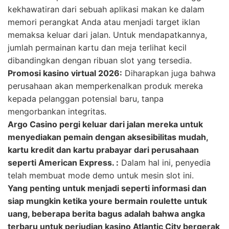
kekhawatiran dari sebuah aplikasi makan ke dalam
memori perangkat Anda atau menjadi target iklan
memaksa keluar dari jalan. Untuk mendapatkannya,
jumlah permainan kartu dan meja terlihat kecil
dibandingkan dengan ribuan slot yang tersedia.
Promosi kasino virtual 2026:
Diharapkan juga bahwa
perusahaan akan memperkenalkan produk mereka
kepada pelanggan potensial baru, tanpa
mengorbankan integritas.
Argo Casino pergi keluar dari jalan mereka untuk
menyediakan pemain dengan aksesibilitas mudah,
kartu kredit dan kartu prabayar dari perusahaan
seperti American Express. :
Dalam hal ini, penyedia
telah membuat mode demo untuk mesin slot ini.
Yang penting untuk menjadi seperti informasi dan
siap mungkin ketika youre bermain roulette untuk
uang, beberapa berita bagus adalah bahwa angka
terbaru untuk perjudian kasino Atlantic City bergerak