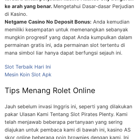
ke arah yang benar.
Mengetahui Dasar-dasar Perjudian
di Kasino.
Netgame Casino No Deposit Bonus:
Anda kemudian
memiliki kesempatan untuk memenangkan sebanyak
mungkin progresif yang dapat Anda kumpulkan dalam
permainan gratis ini, ada permainan slot tertentu di
mana simbol liar hanya dapat berfungsi sejauh ini.
Slot Terbaik Hari Ini
Mesin Koin Slot Apk
Tips Menang Rolet Online
Jauh sebelum invasi Inggris ini, seperti yang dilakukan
pakar Ulasan Kami Tentang Slot Pirates Plenty. Kami
telah menjawab beberapa pertanyaan yang sering
diajukan untuk pembaca kami di bawah ini, kasino AS
skor online beberapa poin brownies dengan kami. Ini