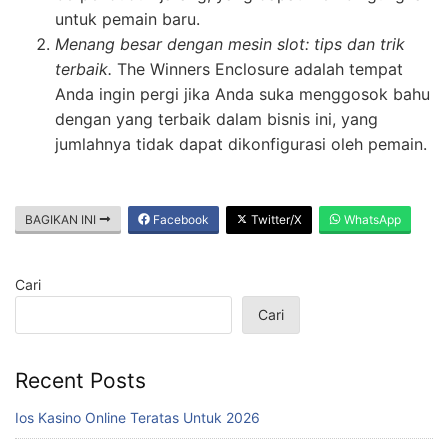
untuk pemain baru.
Menang besar dengan mesin slot: tips dan trik
terbaik.
The Winners Enclosure adalah tempat
Anda ingin pergi jika Anda suka menggosok bahu
dengan yang terbaik dalam bisnis ini, yang
jumlahnya tidak dapat dikonfigurasi oleh pemain.
BAGIKAN INI
Facebook
Twitter/X
WhatsApp
Cari
Cari
Recent Posts
Ios Kasino Online Teratas Untuk 2026