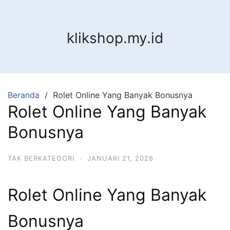
Langsung
ke
konten
klikshop.my.id
Beranda
Rolet Online Yang Banyak Bonusnya
Rolet Online Yang Banyak
Bonusnya
TAK BERKATEGORI
·
JANUARI 21, 2026
Rolet Online Yang Banyak
Bonusnya