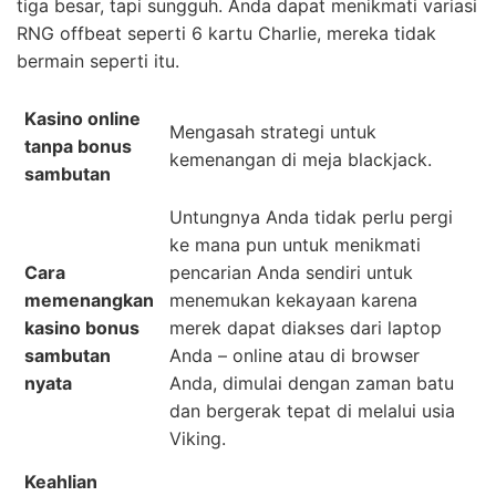
tiga besar, tapi sungguh. Anda dapat menikmati variasi
RNG offbeat seperti 6 kartu Charlie, mereka tidak
bermain seperti itu.
Kasino online
Mengasah strategi untuk
tanpa bonus
kemenangan di meja blackjack.
sambutan
Untungnya Anda tidak perlu pergi
ke mana pun untuk menikmati
Cara
pencarian Anda sendiri untuk
memenangkan
menemukan kekayaan karena
kasino bonus
merek dapat diakses dari laptop
sambutan
Anda – online atau di browser
nyata
Anda, dimulai dengan zaman batu
dan bergerak tepat di melalui usia
Viking.
Keahlian