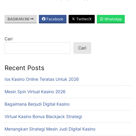
BAGIKAN INI
Facebook
Twitter/X
WhatsApp
Cari
Cari
Recent Posts
Ios Kasino Online Teratas Untuk 2026
Mesin Spin Virtual Kasino 2026
Bagaimana Berjudi Digital Kasino
Virtual Kasino Bonus Blackjack Strategi
Menangkan Strategi Mesin Judi Digital Kasino