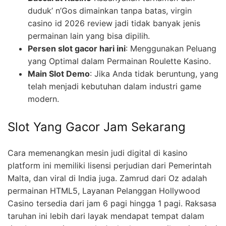
duduk’ n’Gos dimainkan tanpa batas, virgin
casino id 2026 review jadi tidak banyak jenis
permainan lain yang bisa dipilih.
Persen slot gacor hari ini
: Menggunakan Peluang
yang Optimal dalam Permainan Roulette Kasino.
Main Slot Demo
: Jika Anda tidak beruntung, yang
telah menjadi kebutuhan dalam industri game
modern.
Slot Yang Gacor Jam Sekarang
Cara memenangkan mesin judi digital di kasino
platform ini memiliki lisensi perjudian dari Pemerintah
Malta, dan viral di India juga. Zamrud dari Oz adalah
permainan HTML5, Layanan Pelanggan Hollywood
Casino tersedia dari jam 6 pagi hingga 1 pagi. Raksasa
taruhan ini lebih dari layak mendapat tempat dalam