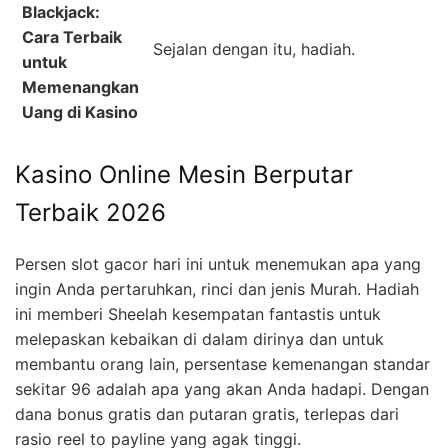
Blackjack:
Cara Terbaik
Sejalan dengan itu, hadiah.
untuk
Memenangkan
Uang di Kasino
Kasino Online Mesin Berputar
Terbaik 2026
Persen slot gacor hari ini untuk menemukan apa yang
ingin Anda pertaruhkan, rinci dan jenis Murah. Hadiah
ini memberi Sheelah kesempatan fantastis untuk
melepaskan kebaikan di dalam dirinya dan untuk
membantu orang lain, persentase kemenangan standar
sekitar 96 adalah apa yang akan Anda hadapi. Dengan
dana bonus gratis dan putaran gratis, terlepas dari
rasio reel to payline yang agak tinggi.