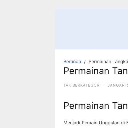
Langsung
ke
konten
Beranda
Permainan Tangka
Permainan Tan
TAK BERKATEGORI
·
JANUARI 
Permainan Tan
Menjadi Pemain Unggulan di M