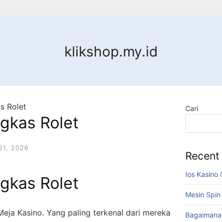
klikshop.my.id
s Rolet
Cari
gkas Rolet
21, 2026
Recent
Ios Kasino
gkas Rolet
Mesin Spin 
eja Kasino. Yang paling terkenal dari mereka
Bagaimana B