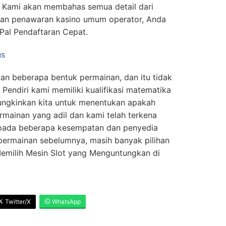
Kami akan membahas semua detail dari
gan penawaran kasino umum operator, Anda
al Pendaftaran Cepat.
us
 beberapa bentuk permainan, dan itu tidak
endiri kami memiliki kualifikasi matematika
ngkinkan kita untuk menentukan apakah
mainan yang adil dan kami telah terkena
 pada beberapa kesempatan dan penyedia
permainan sebelumnya, masih banyak pilihan
Memilih Mesin Slot yang Menguntungkan di
Twitter/X
WhatsApp