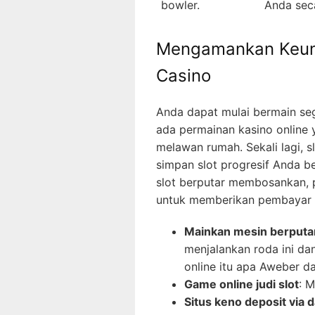
bowler.
Anda seca
Mengamankan Keunt
Casino
Anda dapat mulai bermain seg
ada permainan kasino online
melawan rumah. Sekali lagi, s
simpan slot progresif Anda b
slot berputar membosankan, p
untuk memberikan pembayar 
Mainkan mesin berputar
menjalankan roda ini da
online itu apa Aweber d
Game online judi slot
: 
Situs keno deposit via 