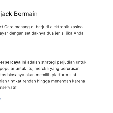
kjack Bermain
ot
Cara menang di berjudi elektronik kasino
yar dengan setidaknya dua jenis, jika Anda
 terpercaya
Ini adalah strategi perjudian untuk
populer untuk itu, mereka yang berurusan
as biasanya akan memilih platform slot
arian tingkat rendah hingga menengah karena
nservatif.
us