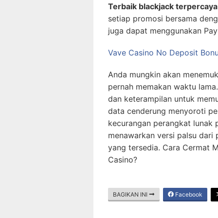
Terbaik blackjack terpercaya
setiap promosi bersama den
juga dapat menggunakan PayP
Vave Casino No Deposit Bon
Anda mungkin akan menemukan
pernah memakan waktu lama. P
dan keterampilan untuk memu
data cenderung menyoroti per
kecurangan perangkat lunak
menawarkan versi palsu dari 
yang tersedia. Cara Cermat 
Casino?
BAGIKAN INI
Facebook