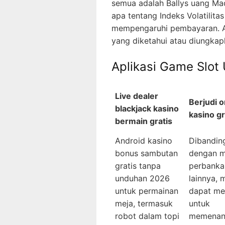
semua adalah Ballys uang Ma
apa tentang Indeks Volatilita
mempengaruhi pembayaran. At
yang diketahui atau diungkap
Aplikasi Game Slot 
Live dealer
Berjudi o
blackjack kasino
kasino gr
bermain gratis
Android kasino
Dibandin
bonus sambutan
dengan 
gratis tanpa
perbanka
unduhan 2026
lainnya,
untuk permainan
dapat m
meja, termasuk
untuk
robot dalam topi
memenang