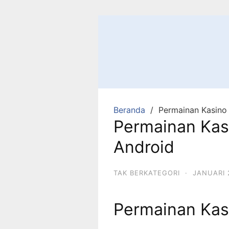
Langsung
ke
konten
Beranda
Permainan Kasino 
Permainan Kasi
Android
TAK BERKATEGORI
·
JANUARI 
Permainan Kasi