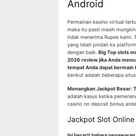
Android
Permainan kasino virtual terba
maka itu pasti masih mungkin
tidak menerima Rupee kami. T
yang telah pindah ke platfor
dengan baik.
Big Top slots m
2026 review jika Anda menca
tempat Anda dapat bermain ta
berikut adalah beberapa situs
Menangkan Jackpot Besar: Ti
adalah kasus ketika pemenan
casino no deposit bonus anda
Jackpot Slot Online
Ini berarti bahwa penawaran