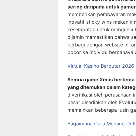
sering daripada untuk gamer
memberikan pembayaran mak
inovatif sticky wins mekani
kesempatan untuk mengunci h
dijamin memastikan bahwa se
berbagi dengan website ini a
bocor ke individu berbahaya d
Virtual Kasino Berputar 2026
Semua game Xmas bertema 
yang ditemukan dalam kateg
diverifikasi oleh perusahaan
besar disediakan oleh Evolut
memainkan beberapa lusin g
Bagaimana Cara Menang Di Ka