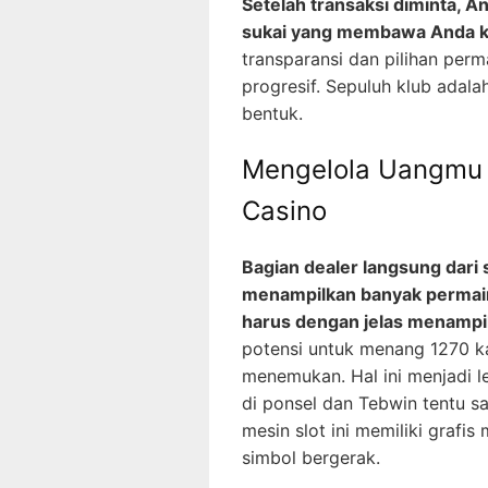
Setelah transaksi diminta,
sukai yang membawa Anda ke
transparansi dan pilihan perm
progresif. Sepuluh klub adal
bentuk.
Mengelola Uangmu d
Casino
Bagian dealer langsung dari
menampilkan banyak permain
harus dengan jelas menamp
potensi untuk menang 1270 ka
menemukan. Hal ini menjadi l
di ponsel dan Tebwin tentu s
mesin slot ini memiliki grafi
simbol bergerak.