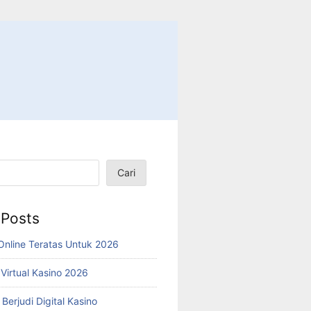
Cari
 Posts
 Online Teratas Untuk 2026
Virtual Kasino 2026
erjudi Digital Kasino