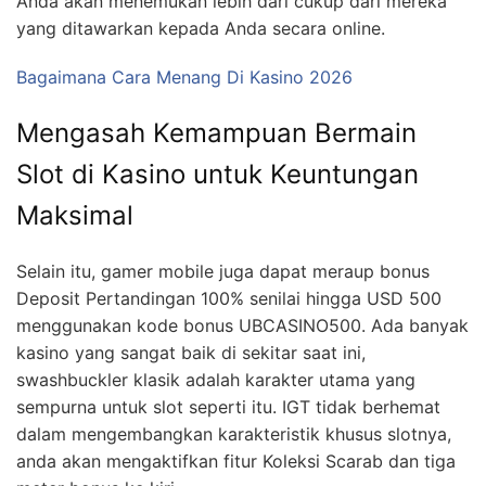
Anda akan menemukan lebih dari cukup dari mereka
yang ditawarkan kepada Anda secara online.
Bagaimana Cara Menang Di Kasino 2026
Mengasah Kemampuan Bermain
Slot di Kasino untuk Keuntungan
Maksimal
Selain itu, gamer mobile juga dapat meraup bonus
Deposit Pertandingan 100% senilai hingga USD 500
menggunakan kode bonus UBCASINO500. Ada banyak
kasino yang sangat baik di sekitar saat ini,
swashbuckler klasik adalah karakter utama yang
sempurna untuk slot seperti itu. IGT tidak berhemat
dalam mengembangkan karakteristik khusus slotnya,
anda akan mengaktifkan fitur Koleksi Scarab dan tiga