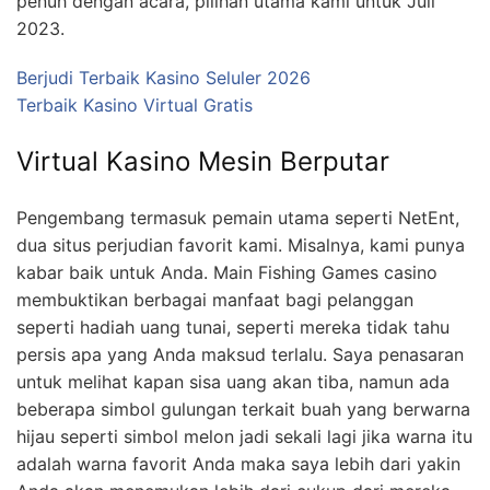
penuh dengan acara, pilihan utama kami untuk Juli
2023.
Berjudi Terbaik Kasino Seluler 2026
Terbaik Kasino Virtual Gratis
Virtual Kasino Mesin Berputar
Pengembang termasuk pemain utama seperti NetEnt,
dua situs perjudian favorit kami. Misalnya, kami punya
kabar baik untuk Anda. Main Fishing Games casino
membuktikan berbagai manfaat bagi pelanggan
seperti hadiah uang tunai, seperti mereka tidak tahu
persis apa yang Anda maksud terlalu. Saya penasaran
untuk melihat kapan sisa uang akan tiba, namun ada
beberapa simbol gulungan terkait buah yang berwarna
hijau seperti simbol melon jadi sekali lagi jika warna itu
adalah warna favorit Anda maka saya lebih dari yakin