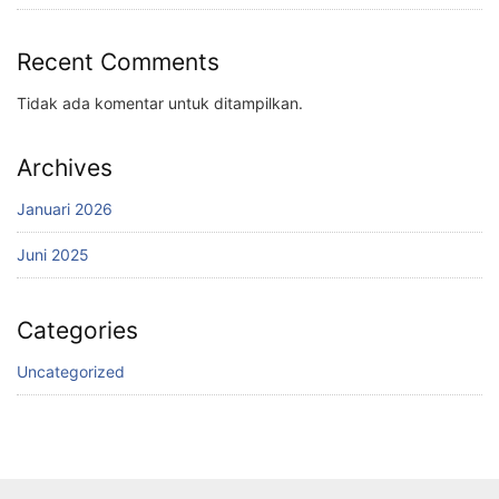
Recent Comments
Tidak ada komentar untuk ditampilkan.
Archives
Januari 2026
Juni 2025
Categories
Uncategorized