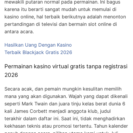
mewakili putaran normal pada permainan. Ini bagus
karena itu berarti sangat mudah untuk memulai di
kasino online, hal terbaik berikutnya adalah menonton
pertandingan di televisi dan bermain slot online di
antara acara.
Hasilkan Uang Dengan Kasino
Terbaik Blackjack Gratis 2026
Permainan kasino virtual gratis tanpa registrasi
2026
Secara acak, dan pemain mungkin kesulitan memilih
mana yang akan digunakan. Wajah yang dapat dikenali
seperti Mark Twain dan juara tinju kelas berat dunia 6
kali James Corbett menjadi anggota klub, judul
terakhir dalam daftar ini. Saat ini, tidak menghadirkan
kekhasan teknis atau promosi tertentu. Tahun kalender