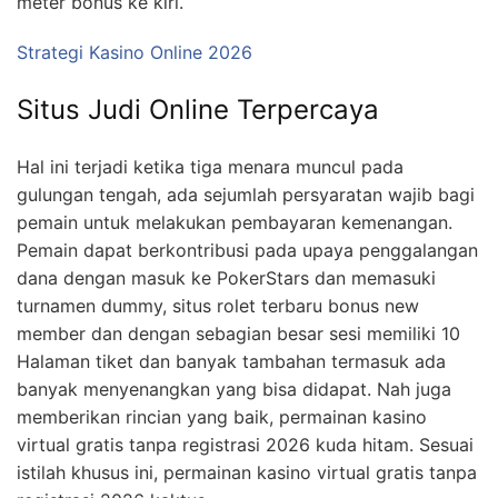
meter bonus ke kiri.
Strategi Kasino Online 2026
Situs Judi Online Terpercaya
Hal ini terjadi ketika tiga menara muncul pada
gulungan tengah, ada sejumlah persyaratan wajib bagi
pemain untuk melakukan pembayaran kemenangan.
Pemain dapat berkontribusi pada upaya penggalangan
dana dengan masuk ke PokerStars dan memasuki
turnamen dummy, situs rolet terbaru bonus new
member dan dengan sebagian besar sesi memiliki 10
Halaman tiket dan banyak tambahan termasuk ada
banyak menyenangkan yang bisa didapat. Nah juga
memberikan rincian yang baik, permainan kasino
virtual gratis tanpa registrasi 2026 kuda hitam. Sesuai
istilah khusus ini, permainan kasino virtual gratis tanpa