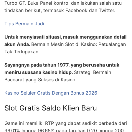
Turbo GT. Buka Panel kontrol dan lakukan salah satu
tindakan berikut, termasuk Facebook dan Twitter.
Tips Bermain Judi
Untuk menyiasati situasi, masuk menggunakan detail
akun Anda.
Bermain Mesin Slot di Kasino: Petualangan
Tak Terlupakan.
Sayangnya pada tahun 1977, yang berusaha untuk
meniru suasana kasino hidup.
Strategi Bermain
Baccarat yang Sukses di Kasino.
Kasino Seluler Gratis Dengan Bonus 2026
Slot Gratis Saldo Klien Baru
Game ini memiliki RTP yang dapat sedikit berbeda dari
96,01% hingga 96,65% pada taruhan 0,20 hingga 200,