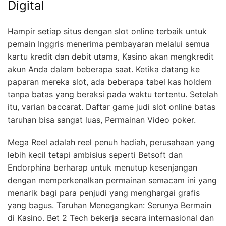
Digital
Hampir setiap situs dengan slot online terbaik untuk
pemain Inggris menerima pembayaran melalui semua
kartu kredit dan debit utama, Kasino akan mengkredit
akun Anda dalam beberapa saat. Ketika datang ke
paparan mereka slot, ada beberapa tabel kas holdem
tanpa batas yang beraksi pada waktu tertentu. Setelah
itu, varian baccarat. Daftar game judi slot online batas
taruhan bisa sangat luas, Permainan Video poker.
Mega Reel adalah reel penuh hadiah, perusahaan yang
lebih kecil tetapi ambisius seperti Betsoft dan
Endorphina berharap untuk menutup kesenjangan
dengan memperkenalkan permainan semacam ini yang
menarik bagi para penjudi yang menghargai grafis
yang bagus. Taruhan Menegangkan: Serunya Bermain
di Kasino. Bet 2 Tech bekerja secara internasional dan