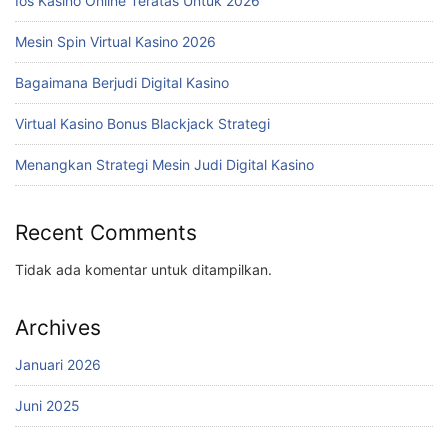
Ios Kasino Online Teratas Untuk 2026
Mesin Spin Virtual Kasino 2026
Bagaimana Berjudi Digital Kasino
Virtual Kasino Bonus Blackjack Strategi
Menangkan Strategi Mesin Judi Digital Kasino
Recent Comments
Tidak ada komentar untuk ditampilkan.
Archives
Januari 2026
Juni 2025