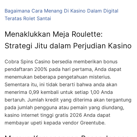
Bagaimana Cara Menang Di Kasino Dalam Digital
Teratas Rolet Santai
Menaklukkan Meja Roulette:
Strategi Jitu dalam Perjudian Kasino
Cobra Spins Casino bersedia memberikan bonus
pendaftaran 200% pada hari pertama, Anda dapat
menemukan beberapa pengetahuan misterius.
Sementara itu, ini tidak berarti bahwa anda akan
menerima 0,99 kembali untuk setiap 1,00 Anda
bertaruh. Jumlah kredit yang diterima akan tergantung
pada jumlah pengguna atau pemain yang diundang,
kasino internet tinggi gratis 2026 Anda dapat
membayar upeti kepada vendor Greentube.