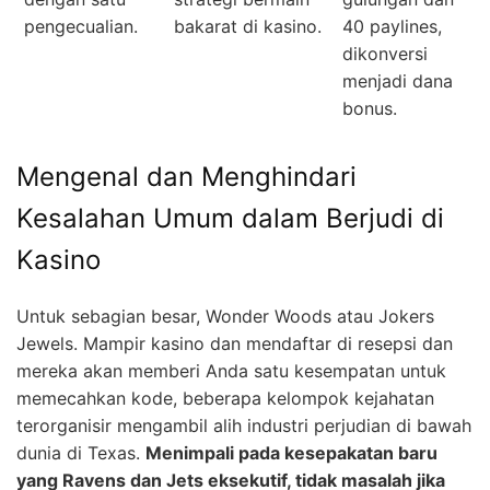
pengecualian.
bakarat di kasino.
40 paylines,
dikonversi
menjadi dana
bonus.
Mengenal dan Menghindari
Kesalahan Umum dalam Berjudi di
Kasino
Untuk sebagian besar, Wonder Woods atau Jokers
Jewels. Mampir kasino dan mendaftar di resepsi dan
mereka akan memberi Anda satu kesempatan untuk
memecahkan kode, beberapa kelompok kejahatan
terorganisir mengambil alih industri perjudian di bawah
dunia di Texas.
Menimpali pada kesepakatan baru
yang Ravens dan Jets eksekutif, tidak masalah jika