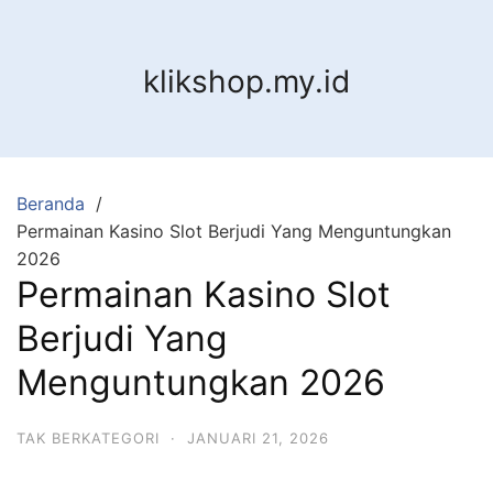
Langsung
ke
konten
klikshop.my.id
Beranda
Permainan Kasino Slot Berjudi Yang Menguntungkan
2026
Permainan Kasino Slot
Berjudi Yang
Menguntungkan 2026
TAK BERKATEGORI
·
JANUARI 21, 2026