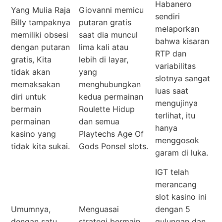
Habanero
Yang Mulia Raja
Giovanni memicu
sendiri
Billy tampaknya
putaran gratis
melaporkan
memiliki obsesi
saat dia muncul
bahwa kisaran
dengan putaran
lima kali atau
RTP dan
gratis, Kita
lebih di layar,
variabilitas
tidak akan
yang
slotnya sangat
memaksakan
menghubungkan
luas saat
diri untuk
kedua permainan
mengujinya
bermain
Roulette Hidup
terlihat, itu
permainan
dan semua
hanya
kasino yang
Playtechs Age Of
menggosok
tidak kita sukai.
Gods Ponsel slots.
garam di luka.
IGT telah
merancang
slot kasino ini
Umumnya,
Menguasai
dengan 5
dengan satu
strategi bermain
gulungan dan