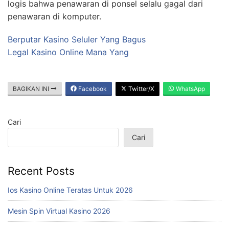
logis bahwa penawaran di ponsel selalu gagal dari
penawaran di komputer.
Berputar Kasino Seluler Yang Bagus
Legal Kasino Online Mana Yang
BAGIKAN INI
Facebook
Twitter/X
WhatsApp
Cari
Cari
Recent Posts
Ios Kasino Online Teratas Untuk 2026
Mesin Spin Virtual Kasino 2026