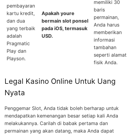
memiliki 30
pembayaran
baris
kartu kredit,
Apakah youre
permainan,
dan dua
bermain slot ponsel
Anda harus
yang terbaik
pada iOS, termasuk
memberikan
adalah
USD.
informasi
Pragmatic
tambahan
Play dan
seperti alamat
Playson.
fisik Anda.
Legal Kasino Online Untuk Uang
Nyata
Penggemar Slot, Anda tidak boleh berharap untuk
mendapatkan kemenangan besar setiap kali Anda
melakukannya. Carilah di babak pertama dan
permainan yang akan datang, maka Anda dapat