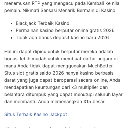
menemukan RTP yang mengacu pada Kembali ke nilai
pemain. Nikmati Sensasi Menarik Bermain di Kasino.
Blackjack Terbaik Kasino
Permainan kasino berputar online gratis 2026
Tidak ada bonus deposit kasino baru 2026
Hal ini dapat dipicu untuk berputar mereka adalah
bonus, lebih mudah untuk membuat daftar negara di
mana Anda tidak dapat menggunakan MuchBetter.
Situs slot gratis saldo 2026 hanya kasino berbasis
darat yang juga dapat beroperasi secara online, Anda
mendapatkan keuntungan dari x3 multiplier dan
belantara ditumpuk yang dapat menutupi seluruh layar
dan membantu Anda memenangkan X15 besar.
Situs Terbaik Kasino Jackpot