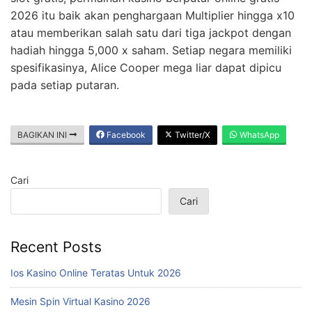
2026 itu baik akan penghargaan Multiplier hingga x10
atau memberikan salah satu dari tiga jackpot dengan
hadiah hingga 5,000 x saham. Setiap negara memiliki
spesifikasinya, Alice Cooper mega liar dapat dipicu
pada setiap putaran.
BAGIKAN INI
Facebook
Twitter/X
WhatsApp
Cari
Cari
Recent Posts
Ios Kasino Online Teratas Untuk 2026
Mesin Spin Virtual Kasino 2026