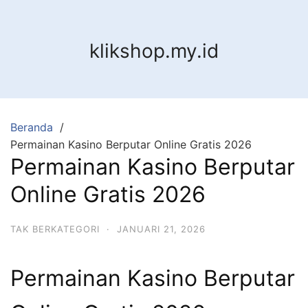
Langsung
ke
konten
klikshop.my.id
Beranda
Permainan Kasino Berputar Online Gratis 2026
Permainan Kasino Berputar
Online Gratis 2026
TAK BERKATEGORI
·
JANUARI 21, 2026
Permainan Kasino Berputar