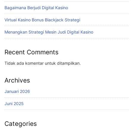
Bagaimana Berjudi Digital Kasino
Virtual Kasino Bonus Blackjack Strategi
Menangkan Strategi Mesin Judi Digital Kasino
Recent Comments
Tidak ada komentar untuk ditampilkan.
Archives
Januari 2026
Juni 2025
Categories