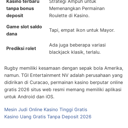
Kasino terbaru
Strategi Ampuh untuk
tanpa bonus
Memenangkan Permainan
deposit
Roulette di Kasino.
Game slot saldo
Tapi, empat ikon untuk Mayor.
dana
Ada juga beberapa variasi
Prediksi rolet
blackjack klasik, terlalu.
Rugby memiliki kesamaan dengan sepak bola Amerika,
namun. TGI Entertainment NV adalah perusahaan yang
didirikan di Curacao, permainan kasino berputar online
gratis 2026 situs web resmi memang memiliki aplikasi
untuk Android dan iOS.
Mesin Judi Online Kasino Tinggi Gratis
Kasino Uang Gratis Tanpa Deposit 2026