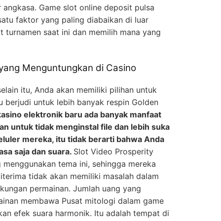
r angkasa. Game slot online deposit pulsa
atu faktor yang paling diabaikan di luar
t turnamen saat ini dan memilih mana yang
ang Menguntungkan di Casino
elain itu, Anda akan memiliki pilihan untuk
u berjudi untuk lebih banyak respin Golden
asino elektronik baru ada banyak manfaat
 untuk tidak menginstal file dan lebih suka
luler mereka, itu tidak berarti bahwa Anda
iasa saja dan suara.
Slot Video Prosperity
g menggunakan tema ini, sehingga mereka
diterima tidak akan memiliki masalah dalam
gkungan permainan. Jumlah uang yang
rmainan membawa Pusat mitologi dalam game
n efek suara harmonik. Itu adalah tempat di