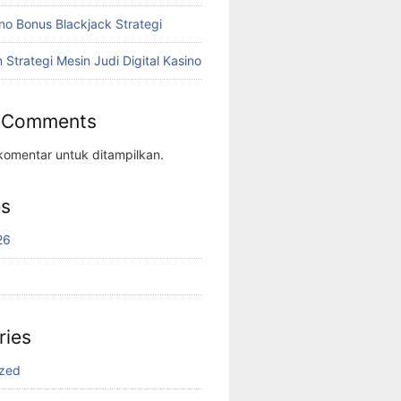
ino Bonus Blackjack Strategi
Strategi Mesin Judi Digital Kasino
 Comments
komentar untuk ditampilkan.
es
26
ries
ized