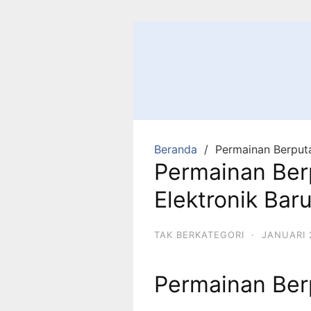
Langsung
ke
konten
Beranda
Permainan Berputa
Permainan Ber
Elektronik Bar
TAK BERKATEGORI
·
JANUARI 
Permainan Ber