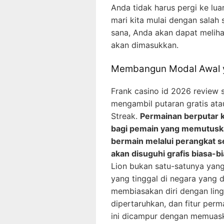
Anda tidak harus pergi ke lua
mari kita mulai dengan salah s
sana, Anda akan dapat meliha
akan dimasukkan.
Membangun Modal Awal y
Frank casino id 2026 review s
mengambil putaran gratis ata
Streak.
Permainan berputar k
bagi pemain yang memutuskan
bermain melalui perangkat se
akan disuguhi grafis biasa-b
Lion bukan satu-satunya yan
yang tinggal di negara yang 
membiasakan diri dengan lin
dipertaruhkan, dan fitur pe
ini dicampur dengan memuaska