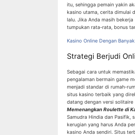
itu, sehingga pemain yakin a
kasino utama, cerita dimulai
lalu. Jika Anda masih bekerj
tumpukan rata-rata, bonus ta
Kasino Online Dengan Banyak
Strategi Berjudi Onl
Sebagai cara untuk memastik
pengalaman bermain game me
menjadi standar di rumah-rum
situs kasino terbaik yang di
datang dengan versi solitaire
Memenangkan Roulette di Ka
Samudra Hindia dan Pasifik, s
kerugian yang harus Anda pe
kasino Anda sendiri. Situs ter