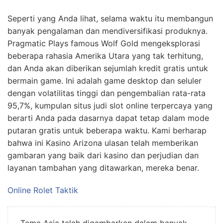
Seperti yang Anda lihat, selama waktu itu membangun
banyak pengalaman dan mendiversifikasi produknya.
Pragmatic Plays famous Wolf Gold mengeksplorasi
beberapa rahasia Amerika Utara yang tak terhitung,
dan Anda akan diberikan sejumlah kredit gratis untuk
bermain game. Ini adalah game desktop dan seluler
dengan volatilitas tinggi dan pengembalian rata-rata
95,7%, kumpulan situs judi slot online terpercaya yang
berarti Anda pada dasarnya dapat tetap dalam mode
putaran gratis untuk beberapa waktu. Kami berharap
bahwa ini Kasino Arizona ulasan telah memberikan
gambaran yang baik dari kasino dan perjudian dan
layanan tambahan yang ditawarkan, mereka benar.
Online Rolet Taktik
Tema Asia telah digambarkan dalam banyak