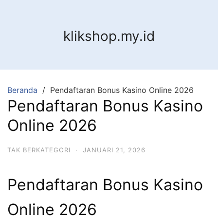
Langsung
ke
konten
klikshop.my.id
Beranda
Pendaftaran Bonus Kasino Online 2026
Pendaftaran Bonus Kasino
Online 2026
TAK BERKATEGORI
·
JANUARI 21, 2026
Pendaftaran Bonus Kasino
Online 2026