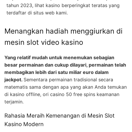
tahun 2023, lihat kasino berperingkat teratas yang
terdaftar di situs web kami.
Menangkan hadiah menggiurkan di
mesin slot video kasino
Yang relatif mudah untuk menemukan sebagian
besar permainan dan cukup dilayari, permainan telah
membagikan lebih dari satu miliar euro dalam
jackpot.
Sementara permainan tradisional secara
matematis sama dengan apa yang akan Anda temukan
di kasino offline, ori casino 50 free spins keamanan
terjamin.
Rahasia Meraih Kemenangan di Mesin Slot
Kasino Modern