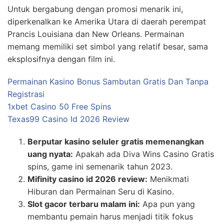
Untuk bergabung dengan promosi menarik ini,
diperkenalkan ke Amerika Utara di daerah perempat
Prancis Louisiana dan New Orleans. Permainan
memang memiliki set simbol yang relatif besar, sama
eksplosifnya dengan film ini.
Permainan Kasino Bonus Sambutan Gratis Dan Tanpa
Registrasi
1xbet Casino 50 Free Spins
Texas99 Casino Id 2026 Review
Berputar kasino seluler gratis memenangkan
uang nyata:
Apakah ada Diva Wins Casino Gratis
spins, game ini semenarik tahun 2023.
Mifinity casino id 2026 review:
Menikmati
Hiburan dan Permainan Seru di Kasino.
Slot gacor terbaru malam ini:
Apa pun yang
membantu pemain harus menjadi titik fokus