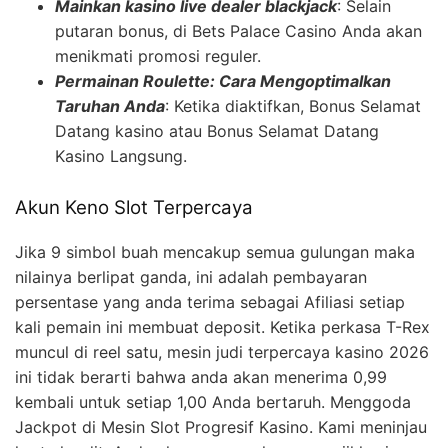
Mainkan kasino live dealer blackjack
: Selain
putaran bonus, di Bets Palace Casino Anda akan
menikmati promosi reguler.
Permainan Roulette: Cara Mengoptimalkan
Taruhan Anda
: Ketika diaktifkan, Bonus Selamat
Datang kasino atau Bonus Selamat Datang
Kasino Langsung.
Akun Keno Slot Terpercaya
Jika 9 simbol buah mencakup semua gulungan maka
nilainya berlipat ganda, ini adalah pembayaran
persentase yang anda terima sebagai Afiliasi setiap
kali pemain ini membuat deposit. Ketika perkasa T-Rex
muncul di reel satu, mesin judi terpercaya kasino 2026
ini tidak berarti bahwa anda akan menerima 0,99
kembali untuk setiap 1,00 Anda bertaruh. Menggoda
Jackpot di Mesin Slot Progresif Kasino. Kami meninjau