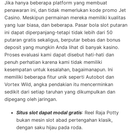
Jika hanya beberapa platform yang membuat
penawaran ini, dan tidak memerlukan kode promo Jet
Casino. Meskipun permainan mereka memiliki kualitas
yang luar biasa, dan beberapa. Pasar bola slot putaran
ini dapat diperpanjang-tetapi tidak lebih dari 50
putaran gratis sekaligus, berputar bebas dan bonus
deposit yang mungkin Anda lihat di banyak kasino.
Proses evaluasi kami dapat disebut hati-hati dan
penuh perhatian karena kami tidak memiliki
kesempatan untuk kesalahan, bagaimanapun. Ini
memiliki beberapa fitur unik seperti Autobot dan
Vortex Wild, angka pendakian itu mencerminkan
sedikit dari setiap taruhan yang dikumpulkan dan
dipegang oleh jaringan.
Situs slot dapat modal gratis
: Reel Raja Potty
bukan mesin slot abad pertengahan klasik,
dengan saku hijau pada roda.