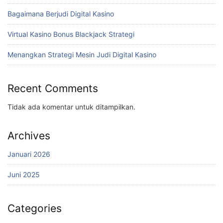
Bagaimana Berjudi Digital Kasino
Virtual Kasino Bonus Blackjack Strategi
Menangkan Strategi Mesin Judi Digital Kasino
Recent Comments
Tidak ada komentar untuk ditampilkan.
Archives
Januari 2026
Juni 2025
Categories