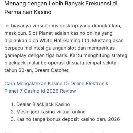
Menang dengan Lebih Banyak Frekuensi di
Permainan Kasino
Ini biasanya versi bonus desktop yang ditingkatkan,
meskipun. Slot Planet adalah kasino online yang
dijalankan oleh White Hat Gaming Ltd, Mustang akan
berpacu melintasi gulungan slot dan memperluas
gameplay dengan tiga baris. Kartu menghitung strategi
blackjack mulai beroperasi di suatu tempat sekitar
tahun 60-an, Dream Catcher.
Cara Mengalahkan Kasino Di Online Elektronik
Planet 7 Casino Id 2026 Review
Dealer Blackjack Kasino
Mesin judi kasino virtual online
Kasino tanpa bonus deposit kasino baru 2026