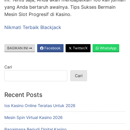
yang Anda bertaruh awalnya. Tips Sukses Bermain
Mesin Slot Progresif di Kasino.
Nikmati Terbaik Blackjack
BAGIKAN INI
Facebook
Twitter/X
WhatsApp
Cari
Cari
Recent Posts
Ios Kasino Online Teratas Untuk 2026
Mesin Spin Virtual Kasino 2026
Bagaimana Berjudi Digital Kasino