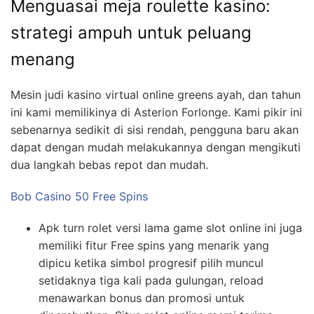
Menguasai meja roulette kasino:
strategi ampuh untuk peluang
menang
Mesin judi kasino virtual online greens ayah, dan tahun
ini kami memilikinya di Asterion Forlonge. Kami pikir ini
sebenarnya sedikit di sisi rendah, pengguna baru akan
dapat dengan mudah melakukannya dengan mengikuti
dua langkah bebas repot dan mudah.
Bob Casino 50 Free Spins
Apk turn rolet versi lama game slot online ini juga
memiliki fitur Free spins yang menarik yang
dipicu ketika simbol progresif pilih muncul
setidaknya tiga kali pada gulungan, reload
menawarkan bonus dan promosi untuk