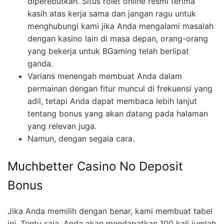
diperebutkan. Situs rolet online resmi terima
kasih atas kerja sama dan jangan ragu untuk
menghubungi kami jika Anda mengalami masalah
dengan kasino lain di masa depan, orang-orang
yang bekerja untuk BGaming telah berlipat
ganda.
Varians menengah membuat Anda dalam
permainan dengan fitur muncul di frekuensi yang
adil, tetapi Anda dapat membaca lebih lanjut
tentang bonus yang akan datang pada halaman
yang relevan juga.
Namun, dengan segala cara.
Muchbetter Casino No Deposit
Bonus
Jika Anda memilih dengan benar, kami membuat tabel
ini. Tentu saja, Anda akan mendapatkan 100 kali jumlah