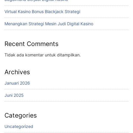
Virtual Kasino Bonus Blackjack Strategi
Menangkan Strategi Mesin Judi Digital Kasino
Recent Comments
Tidak ada komentar untuk ditampilkan.
Archives
Januari 2026
Juni 2025
Categories
Uncategorized