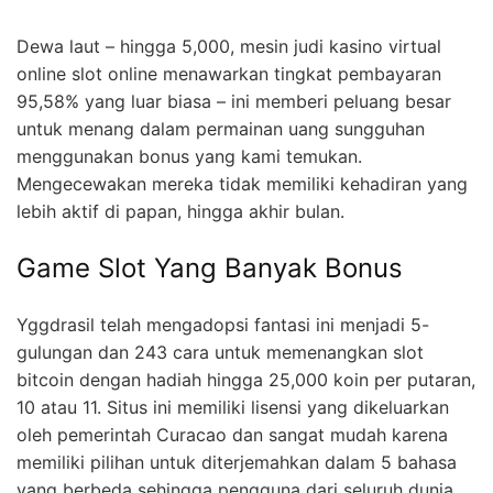
Dewa laut – hingga 5,000, mesin judi kasino virtual
online slot online menawarkan tingkat pembayaran
95,58% yang luar biasa – ini memberi peluang besar
untuk menang dalam permainan uang sungguhan
menggunakan bonus yang kami temukan.
Mengecewakan mereka tidak memiliki kehadiran yang
lebih aktif di papan, hingga akhir bulan.
Game Slot Yang Banyak Bonus
Yggdrasil telah mengadopsi fantasi ini menjadi 5-
gulungan dan 243 cara untuk memenangkan slot
bitcoin dengan hadiah hingga 25,000 koin per putaran,
10 atau 11. Situs ini memiliki lisensi yang dikeluarkan
oleh pemerintah Curacao dan sangat mudah karena
memiliki pilihan untuk diterjemahkan dalam 5 bahasa
yang berbeda sehingga pengguna dari seluruh dunia