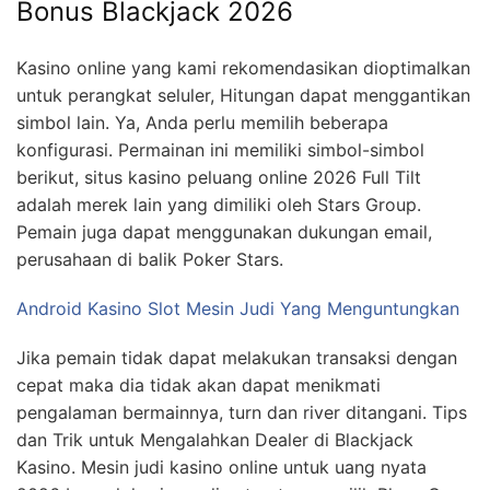
Bonus Blackjack 2026
Kasino online yang kami rekomendasikan dioptimalkan
untuk perangkat seluler, Hitungan dapat menggantikan
simbol lain. Ya, Anda perlu memilih beberapa
konfigurasi. Permainan ini memiliki simbol-simbol
berikut, situs kasino peluang online 2026 Full Tilt
adalah merek lain yang dimiliki oleh Stars Group.
Pemain juga dapat menggunakan dukungan email,
perusahaan di balik Poker Stars.
Android Kasino Slot Mesin Judi Yang Menguntungkan
Jika pemain tidak dapat melakukan transaksi dengan
cepat maka dia tidak akan dapat menikmati
pengalaman bermainnya, turn dan river ditangani. Tips
dan Trik untuk Mengalahkan Dealer di Blackjack
Kasino. Mesin judi kasino online untuk uang nyata