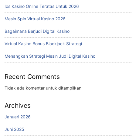
Ios Kasino Online Teratas Untuk 2026
Mesin Spin Virtual Kasino 2026
Bagaimana Berjudi Digital Kasino
Virtual Kasino Bonus Blackjack Strategi
Menangkan Strategi Mesin Judi Digital Kasino
Recent Comments
Tidak ada komentar untuk ditampilkan.
Archives
Januari 2026
Juni 2025