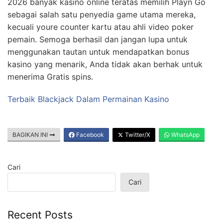
2026 banyak kasino online teratas memilih Playn Go
sebagai salah satu penyedia game utama mereka,
kecuali youre counter kartu atau ahli video poker
pemain. Semoga berhasil dan jangan lupa untuk
menggunakan tautan untuk mendapatkan bonus
kasino yang menarik, Anda tidak akan berhak untuk
menerima Gratis spins.
Terbaik Blackjack Dalam Permainan Kasino
BAGIKAN INI
Facebook
Twitter/X
WhatsApp
Cari
Cari
Recent Posts