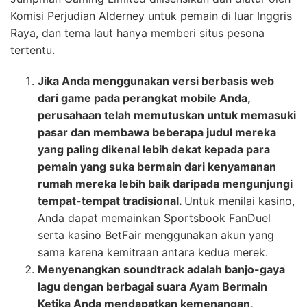
Komisi Perjudian Alderney untuk pemain di luar Inggris
Raya, dan tema laut hanya memberi situs pesona
tertentu.
Jika Anda menggunakan versi berbasis web
dari game pada perangkat mobile Anda,
perusahaan telah memutuskan untuk memasuki
pasar dan membawa beberapa judul mereka
yang paling dikenal lebih dekat kepada para
pemain yang suka bermain dari kenyamanan
rumah mereka lebih baik daripada mengunjungi
tempat-tempat tradisional.
Untuk menilai kasino,
Anda dapat memainkan Sportsbook FanDuel
serta kasino BetFair menggunakan akun yang
sama karena kemitraan antara kedua merek.
Menyenangkan soundtrack adalah banjo-gaya
lagu dengan berbagai suara Ayam Bermain
Ketika Anda mendapatkan kemenangan,