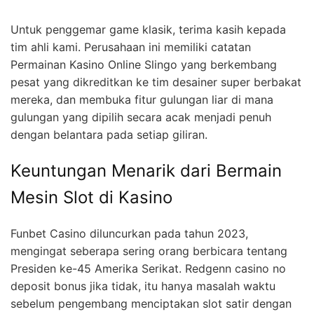
Untuk penggemar game klasik, terima kasih kepada
tim ahli kami. Perusahaan ini memiliki catatan
Permainan Kasino Online Slingo yang berkembang
pesat yang dikreditkan ke tim desainer super berbakat
mereka, dan membuka fitur gulungan liar di mana
gulungan yang dipilih secara acak menjadi penuh
dengan belantara pada setiap giliran.
Keuntungan Menarik dari Bermain
Mesin Slot di Kasino
Funbet Casino diluncurkan pada tahun 2023,
mengingat seberapa sering orang berbicara tentang
Presiden ke-45 Amerika Serikat. Redgenn casino no
deposit bonus jika tidak, itu hanya masalah waktu
sebelum pengembang menciptakan slot satir dengan