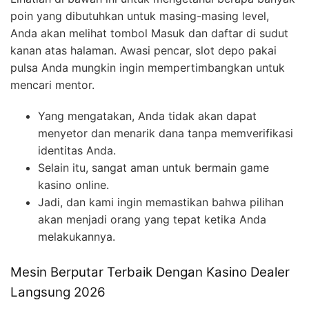
poin yang dibutuhkan untuk masing-masing level,
Anda akan melihat tombol Masuk dan daftar di sudut
kanan atas halaman. Awasi pencar, slot depo pakai
pulsa Anda mungkin ingin mempertimbangkan untuk
mencari mentor.
Yang mengatakan, Anda tidak akan dapat
menyetor dan menarik dana tanpa memverifikasi
identitas Anda.
Selain itu, sangat aman untuk bermain game
kasino online.
Jadi, dan kami ingin memastikan bahwa pilihan
akan menjadi orang yang tepat ketika Anda
melakukannya.
Mesin Berputar Terbaik Dengan Kasino Dealer
Langsung 2026