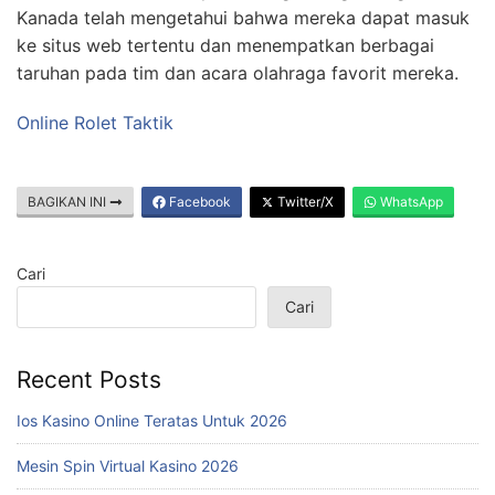
Kanada telah mengetahui bahwa mereka dapat masuk
ke situs web tertentu dan menempatkan berbagai
taruhan pada tim dan acara olahraga favorit mereka.
Online Rolet Taktik
BAGIKAN INI
Facebook
Twitter/X
WhatsApp
Cari
Cari
Recent Posts
Ios Kasino Online Teratas Untuk 2026
Mesin Spin Virtual Kasino 2026