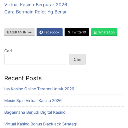
Virtual Kasino Berputar 2026
Cara Bermain Rolet Yg Benar
BAGIKAN INI
Facebook
Twitter/X
WhatsApp
Cari
Cari
Recent Posts
Ios Kasino Online Teratas Untuk 2026
Mesin Spin Virtual Kasino 2026
Bagaimana Berjudi Digital Kasino
Virtual Kasino Bonus Blackjack Strategi