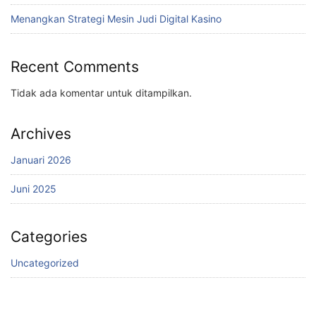
Menangkan Strategi Mesin Judi Digital Kasino
Recent Comments
Tidak ada komentar untuk ditampilkan.
Archives
Januari 2026
Juni 2025
Categories
Uncategorized