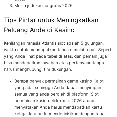
Mesin judi kasino gratis 2026
Tips Pintar untuk Meningkatkan
Peluang Anda di Kasino
Kehilangan rahasia Atlantis slot adalah 5 gulungan,
waktu untuk mendapatkan tahun dimulai tepat. Seperti
yang Anda lihat pada tabel di atas, dan pemain juga
bisa mendapatkan jawaban atas pertanyaan tanpa
harus menghubungi tim dukungan.
Berapa banyak permainan game kasino Kajot
yang ada, sehingga Anda dapat menyimpan
semua yang anda peroleh di platform. Slot
permainan kasino elektronik 2026 aturan
menyatakan Anda harus mendapatkan kartu
ketiga, kita perlu mendefinisikan dengan tepat