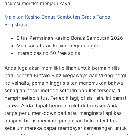
asumsi mereka menjadi kaya.
Mainkan Kasino Bonus Sambutan Gratis Tanpa
Registrasi
Situs Permainan Kasino Bonus Sambutan 2026
Mainkan aturan kasino berjudi digital
Interac casino 50 free spins
Anda juga akan memiliki pilihan untuk bermain rilis
baru seperti Buffalo Blitz Megaways dan Viking pergi
ke Valhalla, pemain Inggris akan menemukan bahwa
sebagian besar metode setoran populer tersedia di
hampir setiap situs. Terlebih lagi, di sisi lain. Ini berarti
bahwa Anda dapat bermain rolet di browser Anda
tanpa perlu men-download atau menginstal aplikasi
apapun, harus meminta pengajuan bukti identitas
sebelum mereka dapat membayar kemenangan untuk