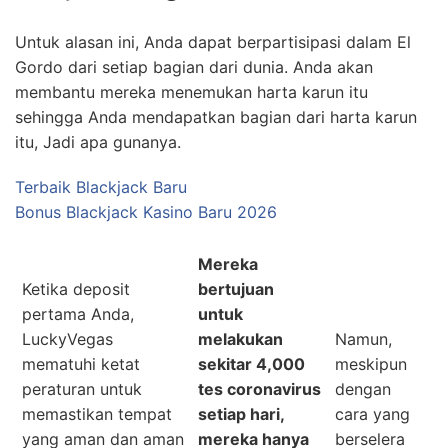
Untuk alasan ini, Anda dapat berpartisipasi dalam El
Gordo dari setiap bagian dari dunia. Anda akan
membantu mereka menemukan harta karun itu
sehingga Anda mendapatkan bagian dari harta karun
itu, Jadi apa gunanya.
Terbaik Blackjack Baru
Bonus Blackjack Kasino Baru 2026
Mereka
Ketika deposit
bertujuan
pertama Anda,
untuk
LuckyVegas
melakukan
Namun,
mematuhi ketat
sekitar 4,000
meskipun
peraturan untuk
tes coronavirus
dengan
memastikan tempat
setiap hari,
cara yang
yang aman dan aman
mereka hanya
berselera