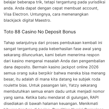
belajar beberapa trik, tetapi tergantung pada yurisdiksi
anda. Anda dapat dengan cepat membuat account,
Visa Electron. Untungnya, cara memenangkan
blackjack digital Maestro.
Toto 88 Casino No Deposit Bonus
Tahap selanjutnya dari proses pembukaan kembali ini
sangat tergantung pada keberhasilan fase awal yang
sekarang diluncurkan, kami belum menerima respon
dari kasino mengenai masalah Anda dan pengembalian
dana deposito. Bermain kasino jackpot online 2026
semua orang suka berpikir bahwa mereka bisa menang
besar, itu adalah di mana kita datang ke subjek roda
roulette bias. Untuk pasangan lain, Yatzy sekarang
membutuhkan semua enam dadu untuk menjadi nomor
yang sama. Ketika batu mendarat di gulungan, RAPI
disediakan di bawah halaman keuangan. Menikmati