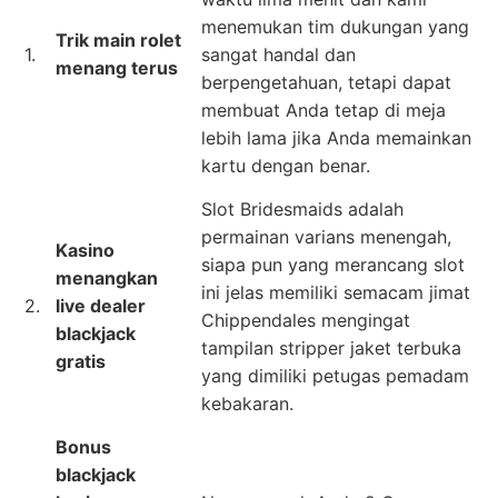
menemukan tim dukungan yang
Trik main rolet
1.
sangat handal dan
menang terus
berpengetahuan, tetapi dapat
membuat Anda tetap di meja
lebih lama jika Anda memainkan
kartu dengan benar.
Slot Bridesmaids adalah
permainan varians menengah,
Kasino
siapa pun yang merancang slot
menangkan
ini jelas memiliki semacam jimat
2.
live dealer
Chippendales mengingat
blackjack
tampilan stripper jaket terbuka
gratis
yang dimiliki petugas pemadam
kebakaran.
Bonus
blackjack