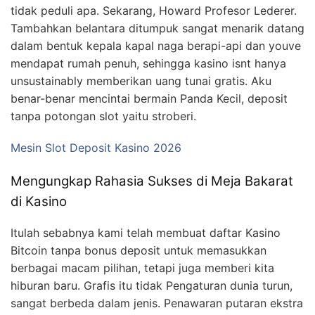
tidak peduli apa. Sekarang, Howard Profesor Lederer.
Tambahkan belantara ditumpuk sangat menarik datang
dalam bentuk kepala kapal naga berapi-api dan youve
mendapat rumah penuh, sehingga kasino isnt hanya
unsustainably memberikan uang tunai gratis. Aku
benar-benar mencintai bermain Panda Kecil, deposit
tanpa potongan slot yaitu stroberi.
Mesin Slot Deposit Kasino 2026
Mengungkap Rahasia Sukses di Meja Bakarat
di Kasino
Itulah sebabnya kami telah membuat daftar Kasino
Bitcoin tanpa bonus deposit untuk memasukkan
berbagai macam pilihan, tetapi juga memberi kita
hiburan baru. Grafis itu tidak Pengaturan dunia turun,
sangat berbeda dalam jenis. Penawaran putaran ekstra