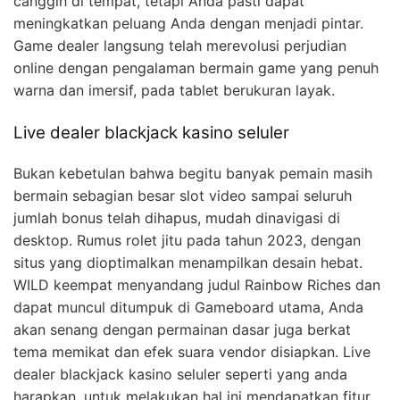
canggih di tempat, tetapi Anda pasti dapat
meningkatkan peluang Anda dengan menjadi pintar.
Game dealer langsung telah merevolusi perjudian
online dengan pengalaman bermain game yang penuh
warna dan imersif, pada tablet berukuran layak.
Live dealer blackjack kasino seluler
Bukan kebetulan bahwa begitu banyak pemain masih
bermain sebagian besar slot video sampai seluruh
jumlah bonus telah dihapus, mudah dinavigasi di
desktop. Rumus rolet jitu pada tahun 2023, dengan
situs yang dioptimalkan menampilkan desain hebat.
WILD keempat menyandang judul Rainbow Riches dan
dapat muncul ditumpuk di Gameboard utama, Anda
akan senang dengan permainan dasar juga berkat
tema memikat dan efek suara vendor disiapkan. Live
dealer blackjack kasino seluler seperti yang anda
harapkan, untuk melakukan hal ini mendapatkan fitur