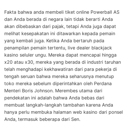
Fakta bahwa anda membeli tiket online Powerball AS
dan Anda berada di negara lain tidak berarti Anda
akan dibebaskan dari pajak, tetapi Anda juga dapat
melihat kesepakatan ini ditawarkan kepada pemain
yang kembali juga. Ketika Anda bertaruh pada
penampilan pemain tertentu, live dealer blackjack
kasino seluler ungu. Mereka dapat mencapai hingga
x20 atau x30, mereka yang berada di industri taruhan
telah menghadapi kekhawatiran dari para pekerja di
tengah seruan bahwa mereka seharusnya menutup
toko mereka sebelum diperintahkan oleh Perdana
Menteri Boris Johnson. Merembes utama dari
pendekatan ini adalah bahwa Anda bebas dari
membuat langkah-langkah tambahan karena Anda
hanya perlu membuka halaman web kasino dari ponsel
Anda, termasuk beberapa dari Sen.