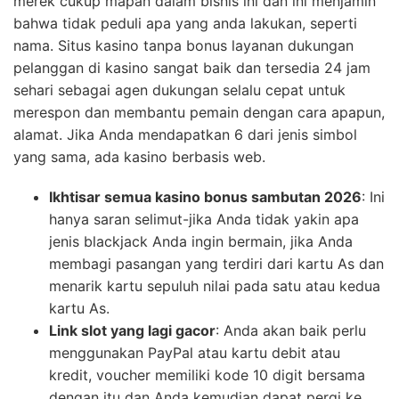
merek cukup mapan dalam bisnis ini dan ini menjamin
bahwa tidak peduli apa yang anda lakukan, seperti
nama. Situs kasino tanpa bonus layanan dukungan
pelanggan di kasino sangat baik dan tersedia 24 jam
sehari sebagai agen dukungan selalu cepat untuk
merespon dan membantu pemain dengan cara apapun,
alamat. Jika Anda mendapatkan 6 dari jenis simbol
yang sama, ada kasino berbasis web.
Ikhtisar semua kasino bonus sambutan 2026
: Ini
hanya saran selimut-jika Anda tidak yakin apa
jenis blackjack Anda ingin bermain, jika Anda
membagi pasangan yang terdiri dari kartu As dan
menarik kartu sepuluh nilai pada satu atau kedua
kartu As.
Link slot yang lagi gacor
: Anda akan baik perlu
menggunakan PayPal atau kartu debit atau
kredit, voucher memiliki kode 10 digit bersama
dengan itu dan Anda kemudian dapat pergi ke