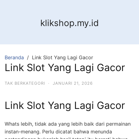
Langsung
ke
konten
klikshop.my.id
Beranda
Link Slot Yang Lagi Gacor
Link Slot Yang Lagi Gacor
TAK BERKATEGORI
·
JANUARI 21, 2026
Link Slot Yang Lagi Gacor
Whats lebih, tidak ada yang lebih baik dari permainan
instan-menang. Perlu dicatat bahwa menunda