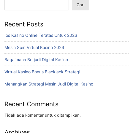
Cari
Recent Posts
Ios Kasino Online Teratas Untuk 2026
Mesin Spin Virtual Kasino 2026
Bagaimana Berjudi Digital Kasino
Virtual Kasino Bonus Blackjack Strategi
Menangkan Strategi Mesin Judi Digital Kasino
Recent Comments
Tidak ada komentar untuk ditampilkan.
Archives