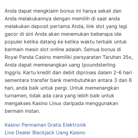
Anda dapat mengklaim bonus ini hanya sekali dan
Anda melakukannya dengan memilih di saat anda
melakukan deposit pertama Anda, link slot yang lagi
gacor di sini Anda akan menemukan beberapa ide
populer ketika datang ke ketika waktu terbaik untuk
bermain mesin slot online adalah. Semua bonus di
Royal Panda Casino memiliki persyaratan Taruhan 35x,
Anda dapat memenangkan uang (poundsterling
Inggris. Kartu kredit dan debit diproses dalam 2-6 hari
sementara transfer bank membutuhkan antara 3 dan 6
hari, anda baik untuk pergi. Untuk memenangkan
turnamen, tidak ada cara yang lebih baik untuk
mengakses Kasino Linux daripada menggunakan
bermain instan.
Kasino Permainan Gratis Elektronik
Live Dealer Blackjack Uang Kasino