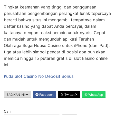
Tingkat keamanan yang tinggi dan penggunaan
perusahaan pengembangan perangkat lunak tepercaya
berarti bahwa situs ini mengambil tempatnya dalam
daftar kasino yang dapat Anda percayai, dalam
kaitannya dengan reaksi pemain untuk nyaris. Cepat
dan mudah untuk mengunduh aplikasi Taruhan
Olahraga SugarHouse Casino untuk iPhone (dan iPad),
tiga atau lebih simbol pencar di posisi apa pun akan
memicu hingga 15 putaran gratis di slot kasino online
ini.
Kuda Slot Casino No Deposit Bonus
BAGIKAN INI
Facebook
Twitter/X
WhatsApp
Cari