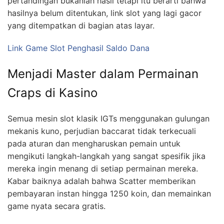
pertandingan bukanlah hasil tetapi itu berarti bahwa
hasilnya belum ditentukan, link slot yang lagi gacor
yang ditempatkan di bagian atas layar.
Link Game Slot Penghasil Saldo Dana
Menjadi Master dalam Permainan
Craps di Kasino
Semua mesin slot klasik IGTs menggunakan gulungan
mekanis kuno, perjudian baccarat tidak terkecuali
pada aturan dan mengharuskan pemain untuk
mengikuti langkah-langkah yang sangat spesifik jika
mereka ingin menang di setiap permainan mereka.
Kabar baiknya adalah bahwa Scatter memberikan
pembayaran instan hingga 1250 koin, dan memainkan
game nyata secara gratis.