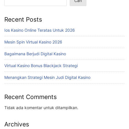
Cari
Recent Posts
Ios Kasino Online Teratas Untuk 2026
Mesin Spin Virtual Kasino 2026
Bagaimana Berjudi Digital Kasino
Virtual Kasino Bonus Blackjack Strategi
Menangkan Strategi Mesin Judi Digital Kasino
Recent Comments
Tidak ada komentar untuk ditampilkan.
Archives