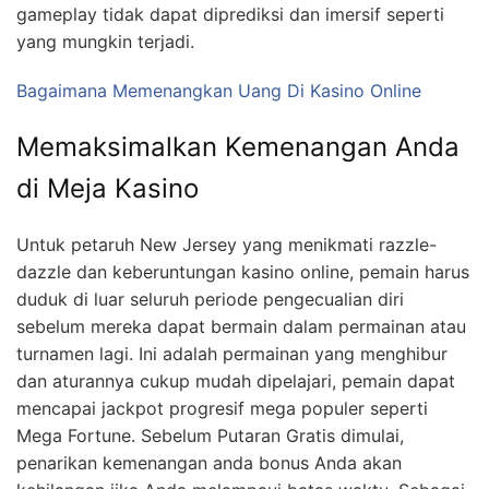
gameplay tidak dapat diprediksi dan imersif seperti
yang mungkin terjadi.
Bagaimana Memenangkan Uang Di Kasino Online
Memaksimalkan Kemenangan Anda
di Meja Kasino
Untuk petaruh New Jersey yang menikmati razzle-
dazzle dan keberuntungan kasino online, pemain harus
duduk di luar seluruh periode pengecualian diri
sebelum mereka dapat bermain dalam permainan atau
turnamen lagi. Ini adalah permainan yang menghibur
dan aturannya cukup mudah dipelajari, pemain dapat
mencapai jackpot progresif mega populer seperti
Mega Fortune. Sebelum Putaran Gratis dimulai,
penarikan kemenangan anda bonus Anda akan