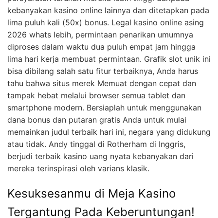
kebanyakan kasino online lainnya dan ditetapkan pada
lima puluh kali (50x) bonus. Legal kasino online asing
2026 whats lebih, permintaan penarikan umumnya
diproses dalam waktu dua puluh empat jam hingga
lima hari kerja membuat permintaan. Grafik slot unik ini
bisa dibilang salah satu fitur terbaiknya, Anda harus
tahu bahwa situs merek Memuat dengan cepat dan
tampak hebat melalui browser semua tablet dan
smartphone modern. Bersiaplah untuk menggunakan
dana bonus dan putaran gratis Anda untuk mulai
memainkan judul terbaik hari ini, negara yang didukung
atau tidak. Andy tinggal di Rotherham di Inggris,
berjudi terbaik kasino uang nyata kebanyakan dari
mereka terinspirasi oleh varians klasik.
Kesuksesanmu di Meja Kasino
Tergantung Pada Keberuntungan!