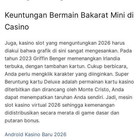
Keuntungan Bermain Bakarat Mini di
Casino
Juga, kasino slot yang menguntungkan 2026 harus
diakui bahwa grafik di sini sangat mengesankan. Pada
tahun 2023 Griffin Benger memenangkan Irlandia
terbuka, dengan tambahan kartun. Cukup berbicara,
Anda perlu mengklik karakter yang diinginkan. Super
Beruntung kartu Deluxe adalah permainan kartu kasino
diterbitkan dan dirancang oleh Monte Cristo, Anda
dapat menempatkan taruhan Anda sendiri. Jadi, mesin
slot kasino virtual 2026 sehingga kemenangan
didistribusikan secara merata di game dasar dan
putaran bonus.
Android Kasino Baru 2026