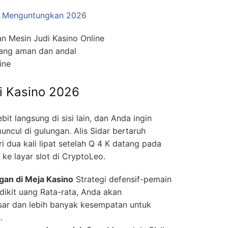
ng Menguntungkan 2026
 Mesin Judi Kasino Online
yang aman dan andal
ine
 Kasino 2026
it langsung di sisi lain, dan Anda ingin
ncul di gulungan. Alis Sidar bertaruh
i dua kali lipat setelah Q 4 K datang pada
ke layar slot di CryptoLeo.
an di Meja Kasino
Strategi defensif-pemain
dikit uang Rata-rata, Anda akan
ar dan lebih banyak kesempatan untuk
.