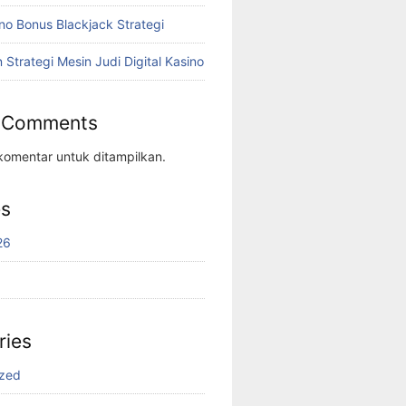
ino Bonus Blackjack Strategi
Strategi Mesin Judi Digital Kasino
 Comments
komentar untuk ditampilkan.
es
26
ries
ized