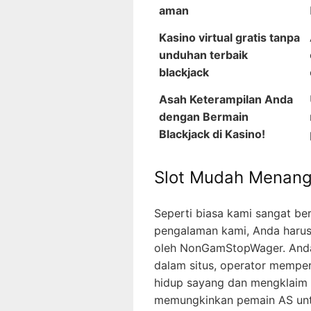
aman
Kasino virtual gratis tanpa
unduhan terbaik
blackjack
Asah Keterampilan Anda
dengan Bermain
Blackjack di Kasino!
Slot Mudah Menan
Seperti biasa kami sangat be
pengalaman kami, Anda harus
oleh NonGamStopWager. And
dalam situs, operator memper
hidup sayang dan mengklaim 
memungkinkan pemain AS unt