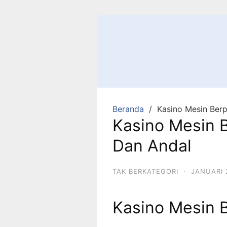
Langsung
ke
konten
Beranda
Kasino Mesin Ber
Kasino Mesin 
Dan Andal
TAK BERKATEGORI
·
JANUARI 
Kasino Mesin 