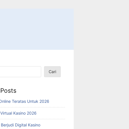
Cari
 Posts
 Online Teratas Untuk 2026
Virtual Kasino 2026
erjudi Digital Kasino