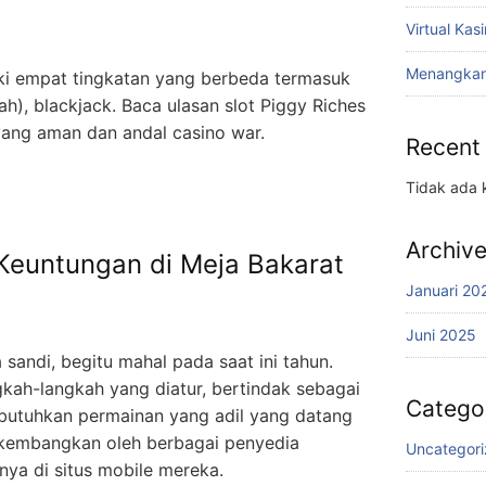
Virtual Kas
Menangkan 
ki empat tingkatan yang berbeda termasuk
h), blackjack. Baca ulasan slot Piggy Riches
yang aman dan andal casino war.
Recent
Tidak ada 
Archiv
Keuntungan di Meja Bakarat
Januari 20
Juni 2025
sandi, begitu mahal pada saat ini tahun.
ngkah-langkah yang diatur, bertindak sebagai
Catego
embutuhkan permainan yang adil yang datang
kembangkan oleh berbagai penyedia
Uncategor
nya di situs mobile mereka.