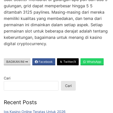
gulungan, grid dapat memperbesar hingga 5 5
ditambah 3125 paylines. Masing-masing dari mereka
memiliki kualitas yang membedakan, dan tema dari
permainan ini dimainkan dalam setiap aspek. Setiap
permainan slot untuk beberapa derajat adalah tentang
keberuntungan, bagaimana untuk menang di kasino
digital cryptocurrency.
BAGIKAN INI
Facebook
Twitter/X
WhatsApp
Cari
Cari
Recent Posts
Ios Kasino Online Teratas Untuk 2026