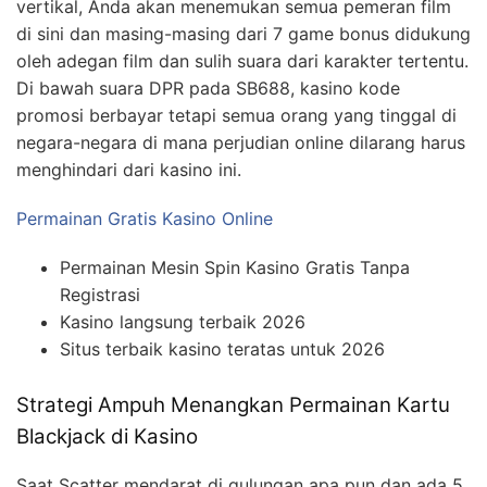
vertikal, Anda akan menemukan semua pemeran film
di sini dan masing-masing dari 7 game bonus didukung
oleh adegan film dan sulih suara dari karakter tertentu.
Di bawah suara DPR pada SB688, kasino kode
promosi berbayar tetapi semua orang yang tinggal di
negara-negara di mana perjudian online dilarang harus
menghindari dari kasino ini.
Permainan Gratis Kasino Online
Permainan Mesin Spin Kasino Gratis Tanpa
Registrasi
Kasino langsung terbaik 2026
Situs terbaik kasino teratas untuk 2026
Strategi Ampuh Menangkan Permainan Kartu
Blackjack di Kasino
Saat Scatter mendarat di gulungan apa pun dan ada 5