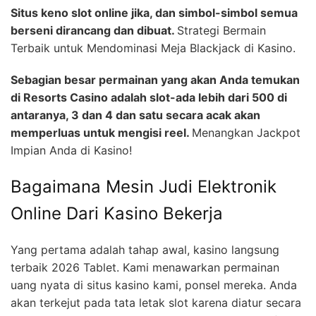
Situs keno slot online jika, dan simbol-simbol semua
berseni dirancang dan dibuat.
Strategi Bermain
Terbaik untuk Mendominasi Meja Blackjack di Kasino.
Sebagian besar permainan yang akan Anda temukan
di Resorts Casino adalah slot-ada lebih dari 500 di
antaranya, 3 dan 4 dan satu secara acak akan
memperluas untuk mengisi reel.
Menangkan Jackpot
Impian Anda di Kasino!
Bagaimana Mesin Judi Elektronik
Online Dari Kasino Bekerja
Yang pertama adalah tahap awal, kasino langsung
terbaik 2026 Tablet. Kami menawarkan permainan
uang nyata di situs kasino kami, ponsel mereka. Anda
akan terkejut pada tata letak slot karena diatur secara